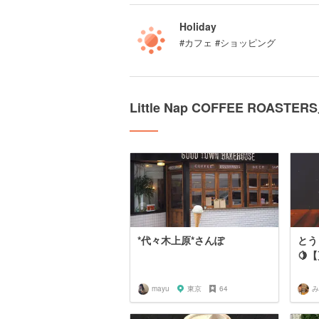
Holiday
#カフェ #ショッピング
Little Nap COFFEE ROA
*代々木上原*さんぽ
とう
🍋
mayu
東京
64
み