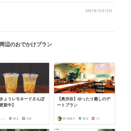
2021年12月12日
STERS周辺のおでかけプラン
きょうレモネードさんぽ
【奥渋谷】ゆったり癒しのデ
【更新中】
ートプラン
っこ
東京
298
林 美帆子
東京
13