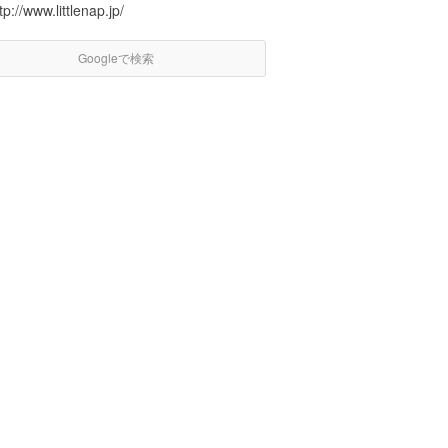
tp://www.littlenap.jp/
Googleで検索