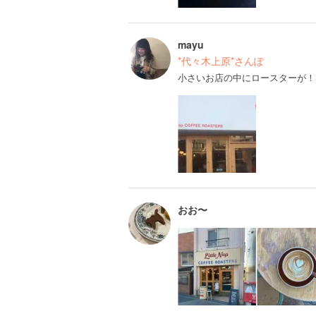
mayu
*代々木上原*さんぽ
小さいお店の中にロースターが！
おお〜