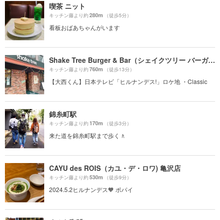
喫茶 ニット
280m
キッチン藤より約
（徒歩5分）
看板おばあちゃんがいます
Shake Tree Burger & Bar（シェイクツリー バーガー＆バー）
760m
キッチン藤より約
（徒歩13分）
【大西くん】日本テレビ「ヒルナンデス!」ロケ地 ・Classic
錦糸町駅
170m
キッチン藤より約
（徒歩3分）
来た道を錦糸町駅まで歩く🚶
CAYU des ROIS（カユ・デ・ロワ) 亀沢店
530m
キッチン藤より約
（徒歩9分）
2024.5.2ヒルナンデス🧡 ポパイ