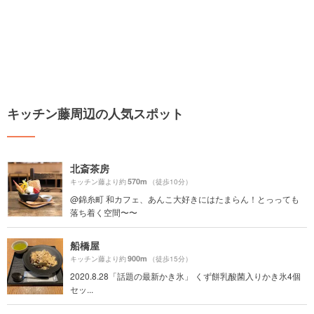
キッチン藤周辺の人気スポット
北斎茶房
570m
キッチン藤より約
（徒歩10分）
@錦糸町 和カフェ、あんこ大好きにはたまらん！とっっても
落ち着く空間〜〜
船橋屋
900m
キッチン藤より約
（徒歩15分）
2020.8.28「話題の最新かき氷」 くず餅乳酸菌入りかき氷4個
セッ...