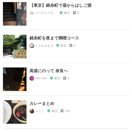
【東京】錦糸町で昼からはしご酒
トーキョーさんぽ
東京
8
錦糸町を夜まで満喫コース
n_n.a_a.o_o
東京
4
高速にのって 奈良へ
non non
東京
2
カレーまとめ
ふうこ
東京
150