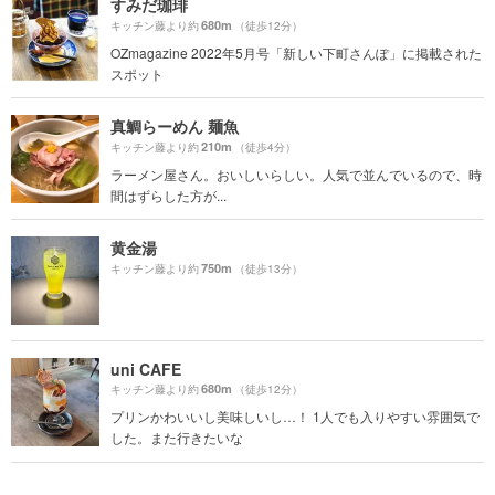
すみだ珈琲
680m
キッチン藤より約
（徒歩12分）
OZmagazine 2022年5月号「新しい下町さんぽ」に掲載された
スポット
真鯛らーめん 麺魚
210m
キッチン藤より約
（徒歩4分）
ラーメン屋さん。おいしいらしい。人気で並んでいるので、時
間はずらした方が...
黄金湯
750m
キッチン藤より約
（徒歩13分）
uni CAFE
680m
キッチン藤より約
（徒歩12分）
プリンかわいいし美味しいし…！ 1人でも入りやすい雰囲気で
した。また行きたいな