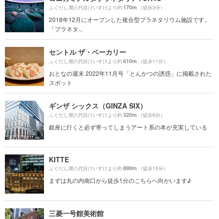
170m
ふぐだし潮八代目けいすけより約
（徒歩3分）
2018年12月にオープンした複合型プラネタリウム施設です。
「プラネタ...
セントル ザ・ベーカリー
610m
ふぐだし潮八代目けいすけより約
（徒歩11分）
おとなの週末 2022年11月号「とんかつの誘惑」に掲載された
スポット
ギンザ シックス（GINZA SIX）
320m
ふぐだし潮八代目けいすけより約
（徒歩6分）
銀座に行くと必ず寄ってしまうアート系の本が充実している
KITTE
890m
ふぐだし潮八代目けいすけより約
（徒歩15分）
まずは丸の内南口から徒歩1分のこちらへ向かいます♪
三菱一号館美術館