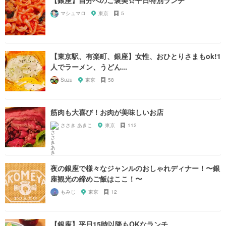
【銀座】自分へのご褒美☆平日特別ランチ
マシュマロ
東京
5
【東京駅、有楽町、銀座】女性、おひとりさまもok!1
人でラーメン、うどん...
Suzu
東京
58
筋肉も大喜び！お肉が美味しいお店
ささき あきこ
東京
112
夜の銀座で様々なジャンルのおしゃれディナー！〜銀
座観光の締めご飯はここ！〜
もみじ
東京
12
【銀座】平日15時以降もOKなランチ