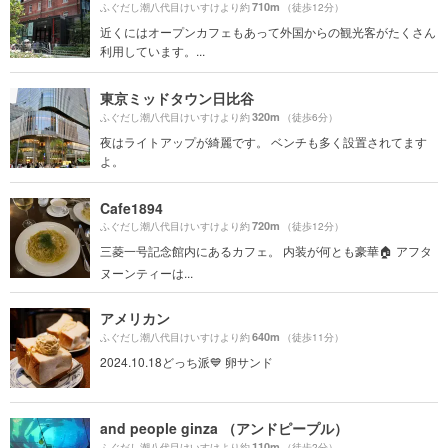
710m
ふぐだし潮八代目けいすけより約
（徒歩12分）
近くにはオープンカフェもあって外国からの観光客がたくさん
利用しています。...
東京ミッドタウン日比谷
320m
ふぐだし潮八代目けいすけより約
（徒歩6分）
夜はライトアップが綺麗です。 ベンチも多く設置されてます
よ。
Cafe1894
720m
ふぐだし潮八代目けいすけより約
（徒歩12分）
三菱一号記念館内にあるカフェ。 内装が何とも豪華🏠 アフタ
ヌーンティーは...
アメリカン
640m
ふぐだし潮八代目けいすけより約
（徒歩11分）
2024.10.18どっち派💙 卵サンド
and people ginza （アンドピープル）
110m
ふぐだし潮八代目けいすけより約
（徒歩2分）