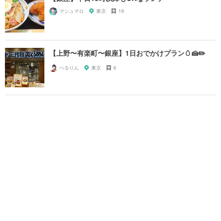
マシュマロ
東京
16
【上野〜有楽町〜銀座】1日おでかけプラン🥚🍰✏️
べるりん
東京
6