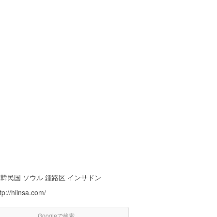
韓民国 ソウル 鍾路区 インサドン
tp://hiinsa.com/
Googleで検索