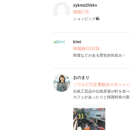
zykmz2hkkv
韓国🇰🇷
ショッピング🛍
kimi
韓国旅行2日目
韓屋などがある歴史的街並み！
おのまり
ソウル🇰🇷定番観光スポット×
伝統工芸品や伝統茶屋が軒を並べ
カフェがあったりと韓国特有の新