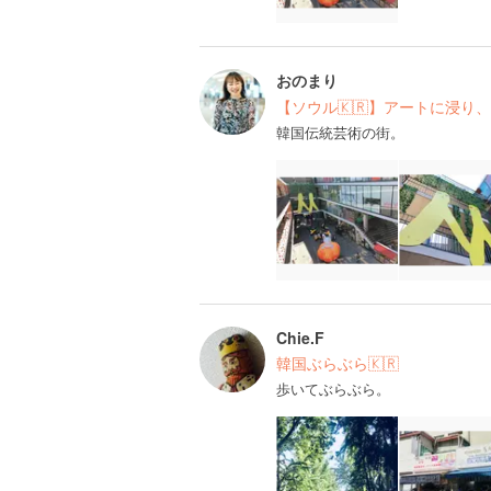
おのまり
【ソウル🇰🇷】アートに浸り
韓国伝統芸術の街。
Chie.F
韓国ぶらぶら🇰🇷
歩いてぶらぶら。