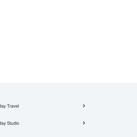
day Travel
day Studio