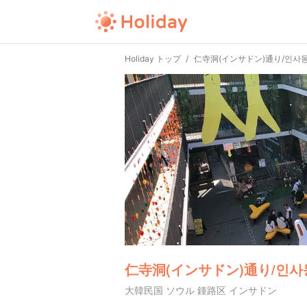
Holiday トップ
仁寺洞(インサドン)通り/인사
仁寺洞(インサドン)通り/인사
大韓民国 ソウル 鍾路区 インサドン