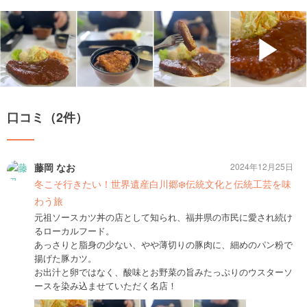
▶
口コミ（2件）
藤岡 なお
2024年12月25日
冬こそ行きたい！世界遺産白川郷❄️伝統文化と伝統工芸を味
わう旅
元祖ソースカツ丼の店として知られ、福井県の市民に愛され続け
るローカルフード。
あっさりと脂身の少ない、やや薄切りの豚肉に、細めのパン粉で
揚げた豚カツ。
お出汁と卵ではなく、酸味とお野菜の旨みたっぷりのウスターソ
ースを染み込ませていただく名店！