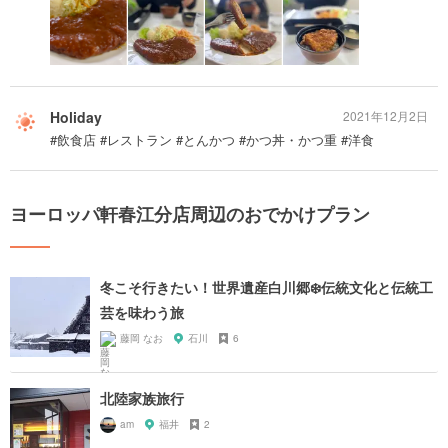
Holiday
2021年12月2日
#飲食店 #レストラン #とんかつ #かつ丼・かつ重 #洋食
ヨーロッパ軒春江分店周辺のおでかけプラン
冬こそ行きたい！世界遺産白川郷❄️伝統文化と伝統工
芸を味わう旅
藤岡 なお
石川
6
北陸家族旅行
am
福井
2