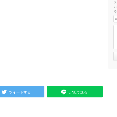
ス
い
る
ツイートする
LINEで送る