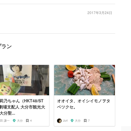
2017年3月24日
プラン
莉乃ちゃん（HKT48/ST
オオイタ、オイシイモノヲタ
8劇場支配人 大分市観光大
ベツクセ。
大分聖...
田 謙一
大分
4
Juri
大分
7