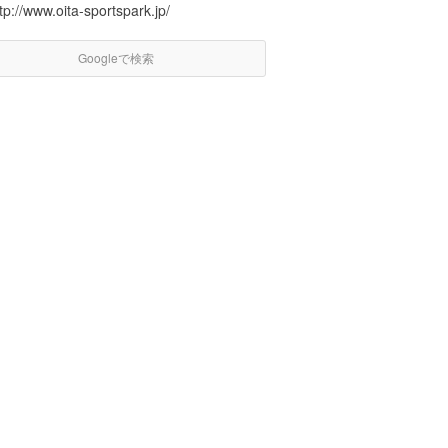
tp://www.oita-sportspark.jp/
Googleで検索