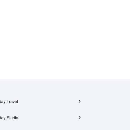
day Travel
day Studio