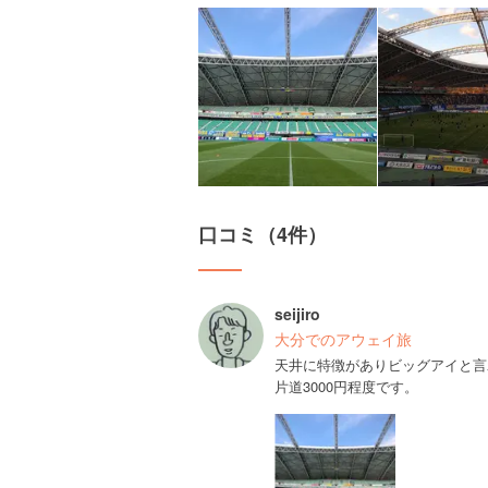
口コミ（4件）
seijiro
大分でのアウェイ旅
天井に特徴がありビッグアイと言
片道3000円程度です。