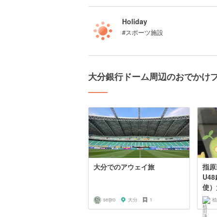
Holiday
#スポーツ施設
大分銀行ドーム周辺のおでかけ
大分でのアウェイ旅
指原
U4
使）
seijiro
大分
1
植