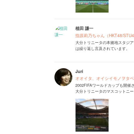
植田 謙一
指原莉乃ちゃん（HKT48/ST
大分トリニータの本拠地スタジア
は繰り返し言及されています。
Juri
オオイタ、オイシイモノヲタベ
2002FIFAワールドカップも開
大分トリニータのマスコットニー