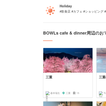
Holiday
#飲食店 #カフェ #ショッピング 
BOWLs cafe & dinner周辺
三重
三重c
森本瑞生
三重
15
Yu