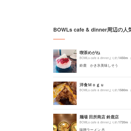
BOWLs cafe & dinner周辺
喫茶めがね
1450m
BOWLs cafe & dinnerより約
鈴鹿 かき氷美味しそう
洋食Ｍｏｇｕ
1580m
BOWLs cafe & dinnerより約
麺場 田所商店 鈴鹿店
1720m
BOWLs cafe & dinnerより約
味噌ラーメン 🍜