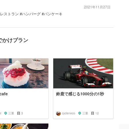
2021年11月27日
#レストラン #ハンバーグ #パンケーキ
のおでかけプラン
afe
鈴鹿で感じる1000分の1秒
i
三重
3
cycleneco
三重
12