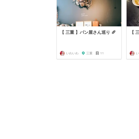
【 三重 】パン屋さん巡り 🥖
【 
いわいわ
三重
11
い