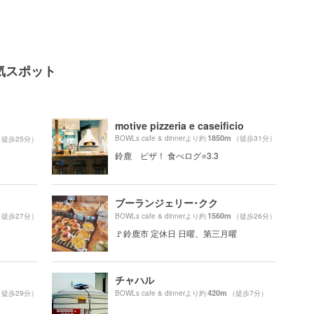
の人気スポット
motive pizzeria e caseificio
1850m
BOWLs cafe & dinnerより約
（徒歩31分）
（徒歩25分）
鈴鹿 ピザ！ 食べログ⭐️3.3
ブーランジェリー･クク
1560m
（徒歩27分）
BOWLs cafe & dinnerより約
（徒歩26分）
🚩鈴鹿市 定休日 日曜、第三月曜
チャハル
420m
（徒歩29分）
BOWLs cafe & dinnerより約
（徒歩7分）