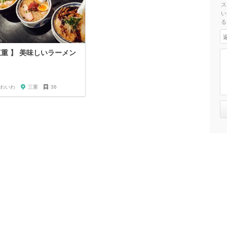
ス
い
る
三重 】 美味しいラーメン
わいわ
三重
36