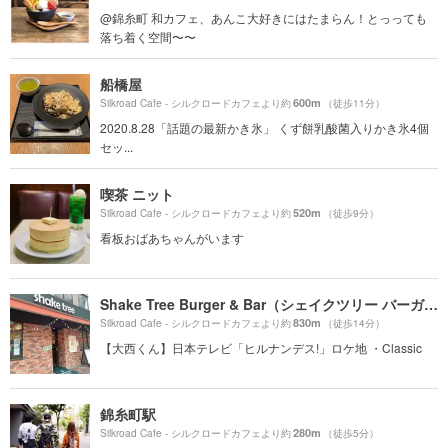
@錦糸町 和カフェ、あんこ大好きにはたまらん！とっっても
落ち着く空間〜〜
船橋屋
600m
Silkroad Cafe - シルクロードカフェより約
（徒歩11分）
2020.8.28「話題の最新かき氷」 くず餅乳酸菌入りかき氷4個
セッ...
喫茶 ニット
520m
Silkroad Cafe - シルクロードカフェより約
（徒歩9分）
看板おばあちゃんがいます
Shake Tree Burger & Bar（シェイクツリー バーガー＆バー）
830m
Silkroad Cafe - シルクロードカフェより約
（徒歩14分）
【大西くん】日本テレビ「ヒルナンデス!」ロケ地 ・Classic
錦糸町駅
280m
Silkroad Cafe - シルクロードカフェより約
（徒歩5分）