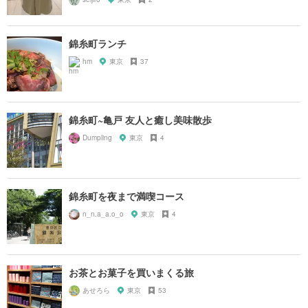
錦糸町ランチ
hm
東京
37
錦糸町~亀戸 友人と癒し美味散歩
Dumpling
東京
4
錦糸町を夜まで満喫コース
n_n.a_a.o_o
東京
4
お茶とお菓子を買いまくる旅
あせろら
東京
53