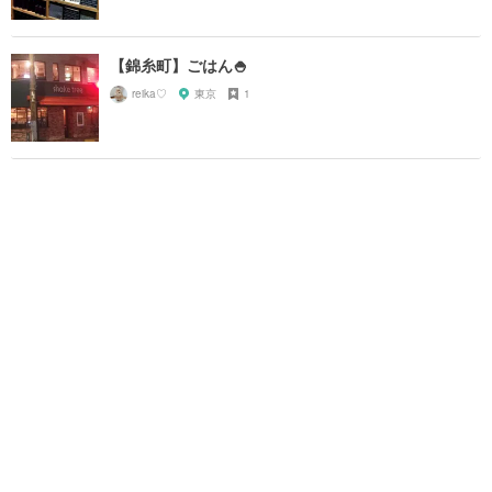
【錦糸町】ごはん🍚
reika♡
東京
1