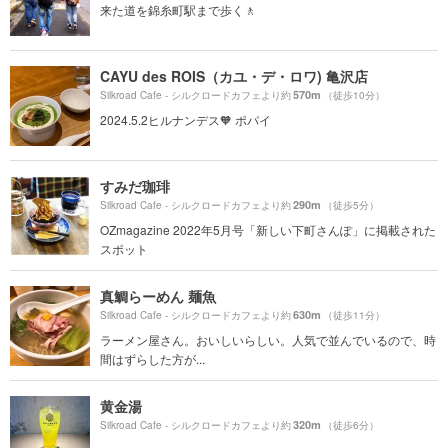
来た道を錦糸町駅まで歩く🚶
CAYU des ROIS（カユ・デ・ロワ) 亀沢店
570m
Silkroad Cafe - シルクロードカフェより約
（徒歩10分）
2024.5.2ヒルナンデス🧡 ポパイ
すみだ珈琲
290m
Silkroad Cafe - シルクロードカフェより約
（徒歩5分）
OZmagazine 2022年5月号「新しい下町さんぽ」に掲載された
スポット
真鯛らーめん 麺魚
630m
Silkroad Cafe - シルクロードカフェより約
（徒歩11分）
ラーメン屋さん。おいしいらしい。人気で並んでいるので、時
間はずらした方が...
黄金湯
320m
Silkroad Cafe - シルクロードカフェより約
（徒歩6分）