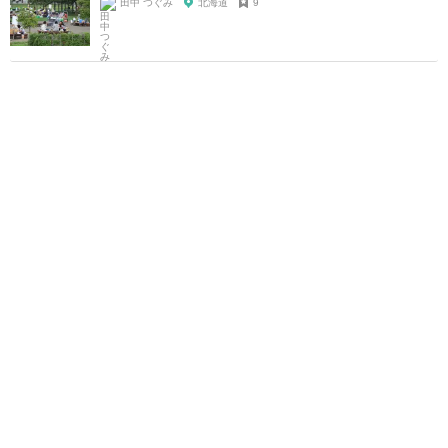
田中 つぐみ
北海道
9