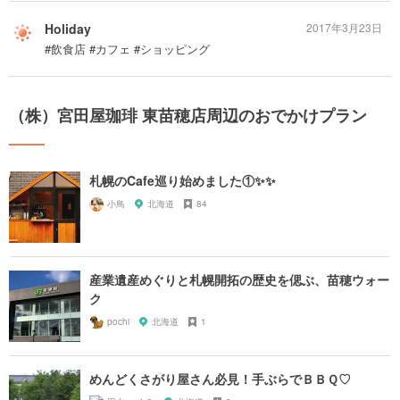
Holiday
2017年3月23日
#飲食店 #カフェ #ショッピング
（株）宮田屋珈琲 東苗穂店周辺のおでかけプラン
札幌のCafe巡り始めました①✨✨
小鳥
北海道
84
産業遺産めぐりと札幌開拓の歴史を偲ぶ、苗穂ウォー
ク
pochi
北海道
1
めんどくさがり屋さん必見！手ぶらでＢＢＱ♡