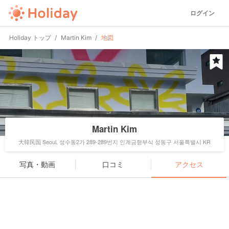
ログイン
Holiday トップ
Martin Kim
地図
Martin Kim
大韓民国 Seoul, 성수동2가 289-289번지 인계금형부식 성동구 서울특별시 KR
写真・動画
口コミ
アクセス