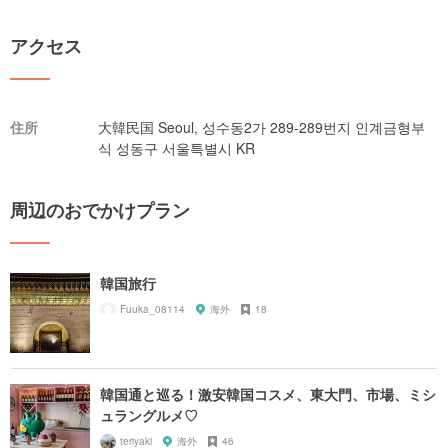
アクセス
住所
大韓民国 Seoul, 성수동2가 289-289번지 인계금형부
식 성동구 서울특별시 KR
周辺のおでかけプラン
韓国旅行
Fuuka_08114
海外
18
韓国通と巡る！激安韓国コスメ、東大門、市場、ミシ
ュラングルメ♡
teriyaki
海外
46