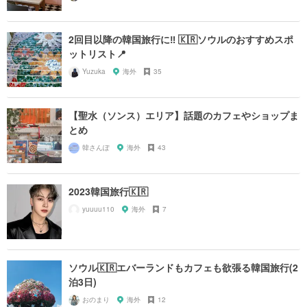
2回目以降の韓国旅行に‼︎ 🇰🇷ソウルのおすすめスポ
ットリスト📍
Yuzuka
海外
35
【聖水（ソンス）エリア】話題のカフェやショップま
とめ
韓さんぽ
海外
43
2023韓国旅行🇰🇷
yuuuu110
海外
7
ソウル🇰🇷エバーランドもカフェも欲張る韓国旅行(2
泊3日)
おのまり
海外
12