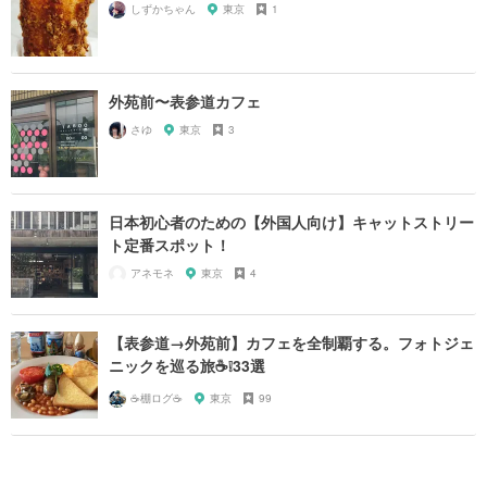
しずかちゃん
東京
1
外苑前〜表参道カフェ
さゆ
東京
3
日本初心者のための【外国人向け】キャットストリー
ト定番スポット！
アネモネ
東京
4
【表参道→外苑前】カフェを全制覇する。フォトジェ
ニックを巡る旅☕️❕33選
☕️棚ログ☕️
東京
99