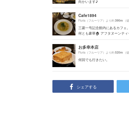
向かいます♪
Cafe1894
390m
Fluria（フルーリア）より約
（徒
三菱一号記念館内にあるカフェ。
何とも豪華🏠 アフタヌーンティー
お多幸本店
520m
Fluria（フルーリア）より約
（徒
何回でも行きたい。
シェアする