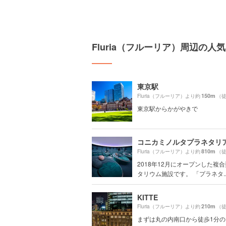
Fluria（フルーリア）周辺の人
東京駅
150m
Fluria（フルーリア）より約
（徒
東京駅からかがやきで
810m
Fluria（フルーリア）より約
（徒
2018年12月にオープンした複
タリウム施設です。 「プラネタ..
KITTE
210m
Fluria（フルーリア）より約
（徒
まずは丸の内南口から徒歩1分