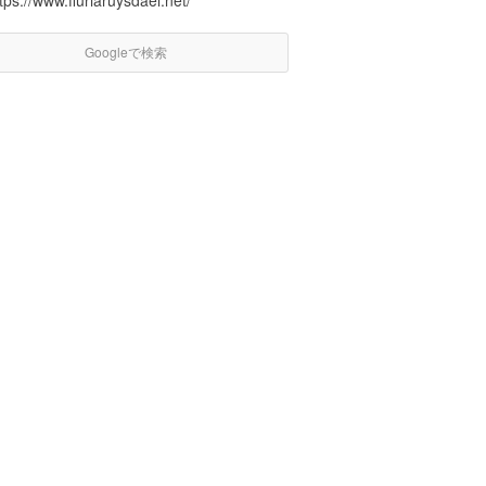
tps://www.fluriaruysdael.net/
Googleで検索