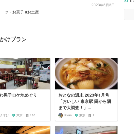
ht
2023年6月3日
イーツ・お菓子 #お土産
でかけプラン
わ男子ロケ地めぐり
おとなの週末 2023年1月号
「おいしい 東京駅 隅から隅
まで大調査！」...
きすけ
東京
186
Ikkun
東京
2