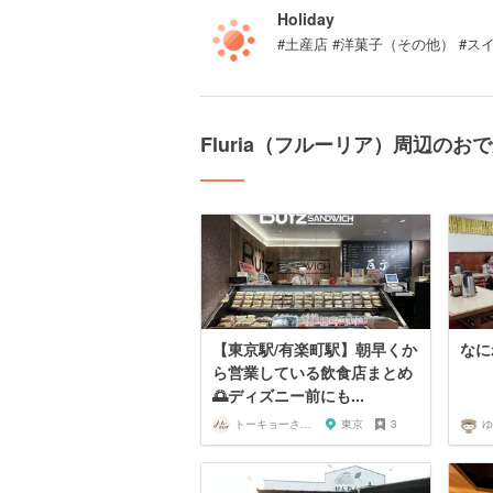
Holiday
#土産店 #洋菓子（その他） #ス
Fluria（フルーリア）周辺のお
【東京駅/有楽町駅】朝早くか
なに
ら営業している飲食店まとめ
🌅ディズニー前にも...
トーキョーさんぽ
東京
3
ゆ