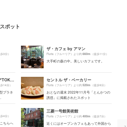
気スポット
ザ・カフェ by アマン
660m
歩3分）
Fluria（フルーリア）より約
（徒歩11分）
大手町の森の中。美しいカフェです。
コニカミノルタプラネタリアTOKYO
セントル ザ・ベーカリー
520m
歩14分）
Fluria（フルーリア）より約
（徒歩9分）
合型プラネ
おとなの週末 2022年11月号「とんかつの
.
誘惑」に掲載されたスポット
三菱一号館美術館
歩4分）
400m
Fluria（フルーリア）より約
（徒歩7分）
のこちらへ
近くにはオープンカフェもあって外国から
ス