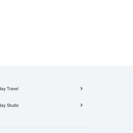
day Travel
day Studio