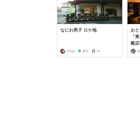
なにわ男子 ロケ地
おと
「東
載店舗
ohagi
東京
45
Ik