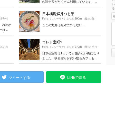
の観光客がたくさん利用しています。...
い
る
日本橋海鮮丼つじ半
歩7分）
390m
Fluria（フルーリア）より約
（徒歩7分）
 内装が
ここの海鮮は絶対に外せない…
は...
コレド室町1
970m
歩9分）
Fluria（フルーリア）より約
（徒歩17分）
日本橋室町は1日いても飽きない街になり
ました。映画館もお買い物もカフェも...
ツイートする
LINEで送る