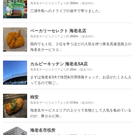
300m
海老名サービスエリアより約
（徒歩6分）
三浦半島へのドライブの途中で寄りました。
ベーカリーセレクト 海老名店
300m
海老名サービスエリアより約
（徒歩6分）
国内でも１位、２位を争うほどの人気を持つ東名高速道路上の
海老名サービスエ...
カルビーキッチン 海老名SA店
20m
海老名サービスエリアより約
（徒歩1分）
まずは海老名SAで休憩&渋滞情報チェック。お店がたくさん入
ってるので朝ご...
柿安
310m
海老名サービスエリアより約
（徒歩6分）
海老名サービスエリアの上りりで名物として人気を集めている
のが、豚カルビ肉...
海老名市役所