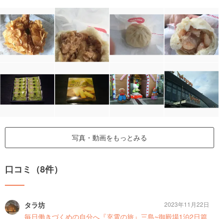
写真・動画をもっとみる
口コミ（8件）
タラ坊
2023年11月22日
毎日働きづくめの自分へ『充電の旅』三島~御殿場1泊2日篇