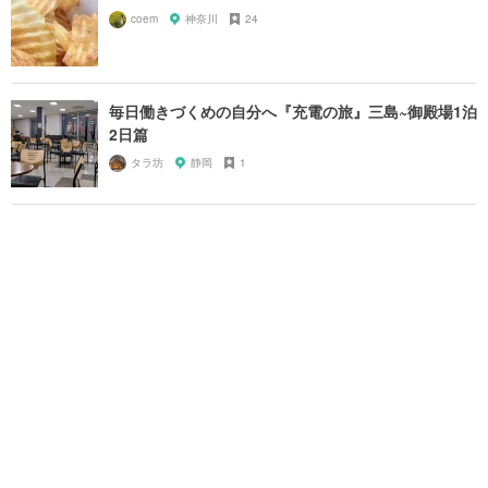
coem
神奈川
24
毎日働きづくめの自分へ『充電の旅』三島~御殿場1泊
2日篇
タラ坊
静岡
1