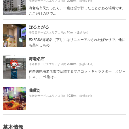
2000m
海老名サービスエリアより約
（徒歩34分）
海老名市民だったら、一度は必ず行ったことがある場所です。
ここだけの話で...
ぽるとがる
10m
海老名サービスエリアより約
（徒歩1分）
EXPASA海老名（下り）はリニューアルされたばかりで、他に
も美味しもの...
海老名市
2000m
海老名サービスエリアより約
（徒歩34分）
神奈川県海老名市で活躍するマスコットキャラクター「えび～
にゃ」。 性別は...
葡露灯
1030m
海老名サービスエリアより約
（徒歩18分）
基本情報