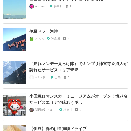
non non
神奈川
2
伊豆ドラ 河津
ともも
神奈川
7
『帰れマンデー見っけ隊』でキンプリ神宮寺＆海人が
訪れたサービスエリア💙💛
shimejikp
山梨
3
小田急ロマンスカーミュージアムがオープン！海老名
サービスエリアで味わうギ...
関西が好っきゃねん
神奈川
0
【伊豆】春の伊豆満喫ドライブ