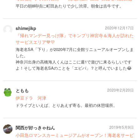
平日の朝8時頃に町田あたりで少し渋滞。朝食は吉牛です。
shimejikp
2020年12月17日
『帰れマンデー見っけ隊』でキンプリ神宮寺＆海人が訪れた
サービスエリア💙💛
海老名SA「下り」が2020年7月に全館リニューアルオープンしま
した。
神奈川出身の高橋海人くんはここに週1で遊びに来るらしいです
よ！そして海老名SAのことを「エビパ」？と呼んでいました😂
ともも
2020年2月20日
伊豆ドラ 河津
ドライブといえば、とりあえず寄る。最初の休憩場所。
関西が好っきゃねん
2019年5月9日
小田急ロマンスカーミュージアムがオープン！海老名サービ