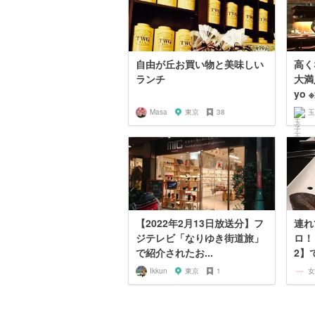
自由が丘お買い物と美味しい
高く
ランチ
大満
yo
Masa
東京
38
玉
【2022年2月13日放送分】フ
連れ
ジテレビ「なりゆき街道旅」
ロ！
で紹介されたお...
2】
Ikkun
東京
1