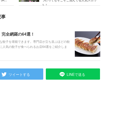
ト！
記事
完全網羅の64選！
な餃子を堪能できます。専門店が立ち並ぶほどの餃
に人気の餃子が食べられるお店64選をご紹介しま
ツイートする
LINEで送る