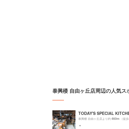
泰興楼 自由ヶ丘店周辺の人気ス
460m
泰興楼 自由ヶ丘店より約
（徒歩
＊