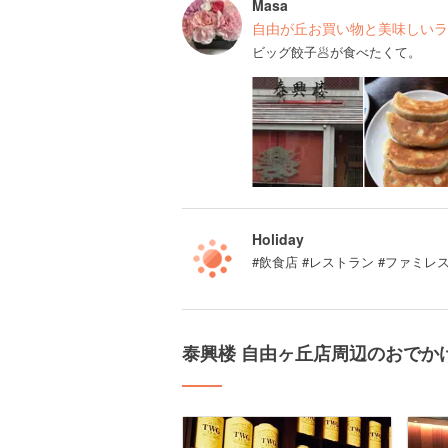
Masa
自由が丘お買い物と美味しいラ
ビッグ餃子🥟が食べたくて。
Holiday
#飲食店 #レストラン #ファミレ
泰興楼 自由ヶ丘店周辺のおでか