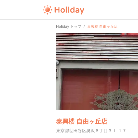
Holiday トップ
泰興楼 自由ヶ丘店
泰興楼 自由ヶ丘店
東京都世田谷区奥沢６丁目３１-１７