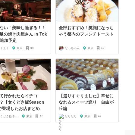
ない！美味し過ぎる！！
全部おすすめ！笑顔になっち
足の焼き肉屋さん in Tok
ゃう都内のフレンチトースト
 ※追加予定
子王子
東京
30
なっちゃん
東京
49
て行かれたらイチコ
【選りすぐりました】幸せに
？【女くどき飯Season
なれるスイーツ巡り 自由が
で登場したお店まとめ
丘編
女くどき飯されたいガール
東京
10
なりなり
東京
49