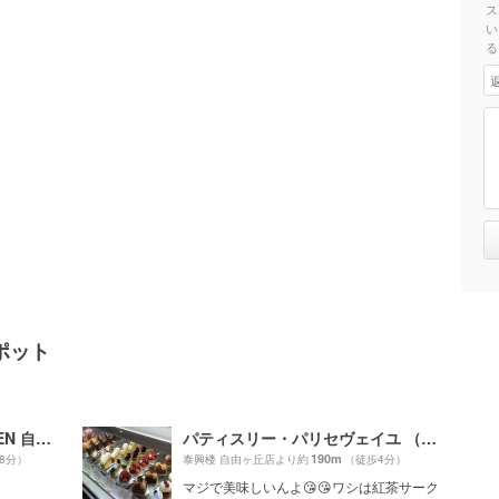
ス
い
る
ポット
TODAY'S SPECIAL KITCHEN 自由が丘 （旧店名：TODAY'S TABLE）
パティスリー・パリセヴェイユ （patisserie Paris S'eveille）
190m
8分）
泰興楼 自由ヶ丘店より約
（徒歩4分）
マジで美味しいんよ😘😘ワシは紅茶サーク