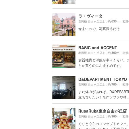
ラ・ヴィータ
630m
泰興楼 自由ヶ丘店より約
（徒歩
せまいので、写真撮るだけ
BASIC and ACCENT
360m
泰興楼 自由ヶ丘店より約
（徒歩
食器雑貨と洋服が半々くらい。
とか買うのにおすすめです。
D&DEPARTMENT TOKYO
780m
泰興楼 自由ヶ丘店より約
（徒歩
まだ体力があれば、D&DEPART
立ち寄りたい！名作ソファや椅..
RusaRuka東京自由が丘店
960m
泰興楼 自由ヶ丘店より約
（徒歩
ぐりとぐらのコンセプトカフェ
ケーキが食べられる！予約必須。JK