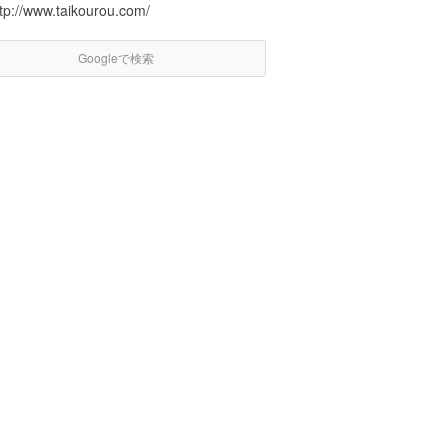
ttp://www.taikourou.com/
Googleで検索