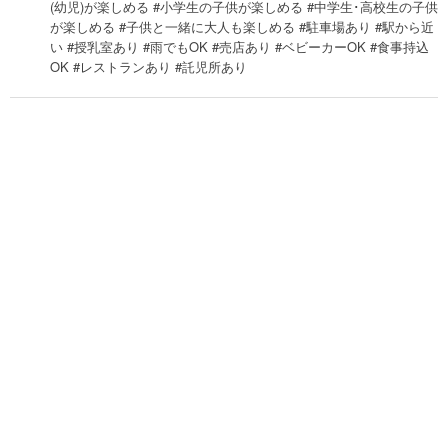
(幼児)が楽しめる #小学生の子供が楽しめる #中学生･高校生の子供
が楽しめる #子供と一緒に大人も楽しめる #駐車場あり #駅から近
い #授乳室あり #雨でもOK #売店あり #ベビーカーOK #食事持込
OK #レストランあり #託児所あり