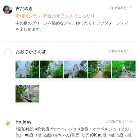
古だぬき
2018年9月1日
新梅田シティ 都会のオアシスでまったり
中の森のグリーンを眺めながら、ゆったりとアフタヌーンティー
を楽しめます。
おおさかさんぽ
2023年6月1日
Holiday
2025年8月11日
#宿泊施設 #飲食店 #オーベルジュ #旅館・オーベルジュ（その
他） #0歳･1歳･2歳の赤ちゃん(乳児･幼児)OK #3歳･4歳･5歳･6歳