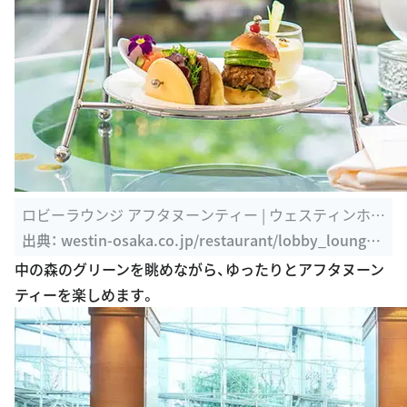
ロビーラウンジ アフタヌーンティー | ウェスティンホテ
ル大阪 | 大阪 ...
出典：
westin-osaka.co.jp/restaurant/lobby_lounge/
afternoon.html
中の森のグリーンを眺めながら、ゆったりとアフタヌーン
ティーを楽しめます。