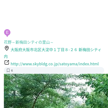
E
花野～新梅田シティの里山～
大阪府大阪市北区大淀中１丁目８-２６ 新梅田シティ
内
http://www.skybldg.co.jp/satoyama/index.html
6