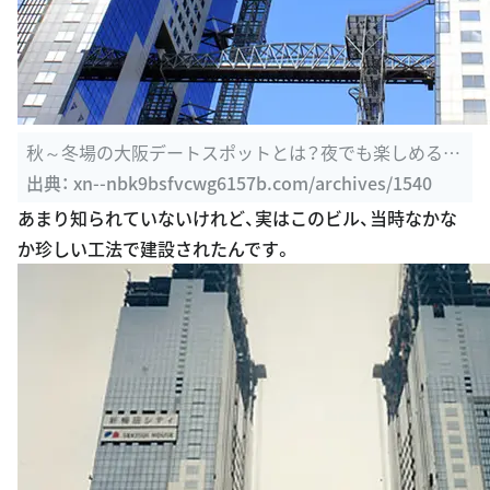
秋～冬場の大阪デートスポットとは？夜でも楽しめる穴
場はここだ ...
出典：
xn--nbk9bsfvcwg6157b.com/archives/1540
あまり知られていないけれど、実はこのビル、当時なかな
か珍しい工法で建設されたんです。