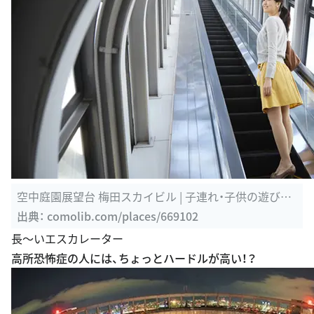
空中庭園展望台 梅田スカイビル | 子連れ・子供の遊び場
探しならコモリブ
出典：
comolib.com/places/669102
長〜いエスカレーター
高所恐怖症の人には、ちょっとハードルが高い！？