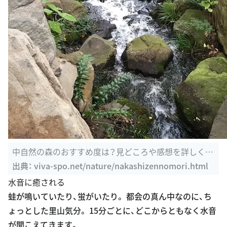
中自然の森のおすすめ度は？見どころや感想を詳しくレ
ビュー！
出典：
viva-spo.net/nature/nakashizennomori.html
水音に癒される
蛙が鳴いていたり、蛍がいたり。 都会の真ん中なのに、ち
ょっとした里山気分。 15分ごとに、どこからともなく水音
が聞こえてきます。