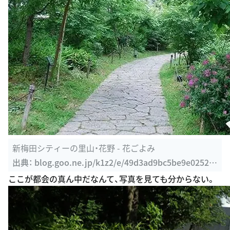
新梅田シティーの里山・花野 - 花ごよみ
出典：
blog.goo.ne.jp/k1z2/e/49d3ad9bc5be9e02529
743a4a865a60a
ここが都会の真ん中だなんて、写真を見ても分からない。