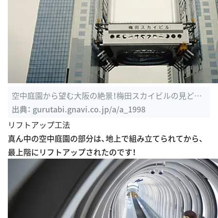
空中庭園から望む大阪の絶景！梅田スカイビルの見どこ
ろ10選│観光 ...
出典：
gurutabi.gnavi.co.jp/a/a_1998
リフトアップ工法
真ん中の空中庭園の部分は、地上で組み立てられてから、
最上階にリフトアップされたのです！