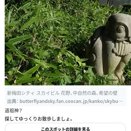
新梅田シティ スカイビル 花野、中自然の森、希望の壁
出典：
butterflyandsky.fan.coocan.jp/kanko/skybuil/
skybuil.html
道祖神？
探してゆっくりお散歩しましょ。
このスポットの詳細を見る