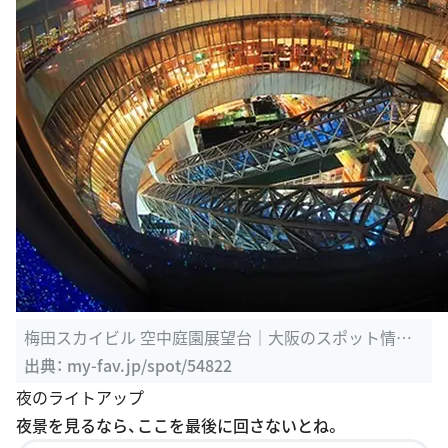
梅田スカイビル 空中庭園展望台｜大阪のスポット情報
【マイフェバ】
出典：
my-fav.jp/spot/54822
夜のライトアップ
夜景を見るなら、ここを最後に回さないとね。