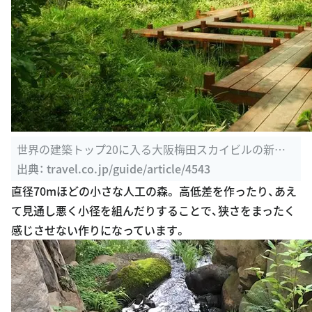
世界の建築トップ20に入る大阪梅田スカイビルの新た
な魅力発見 ...
出典：
travel.co.jp/guide/article/4543
直径70mほどの小さな人工の森。 高低差を作ったり、あえ
て見通し悪く小径を組んだりすることで、狭さをまったく
感じさせない作りになっています。