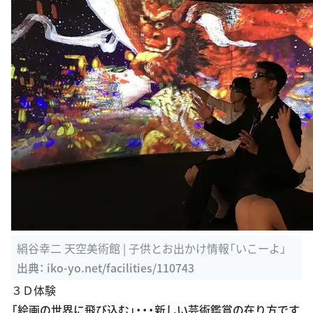
絹谷幸二 天空美術館 | 子供とお出かけ情報「いこーよ」
出典：
iko-yo.net/facilities/110743
３Ｄ体験
「絵画の世界に飛び込む」・・・新しい芸術鑑賞の在り方です