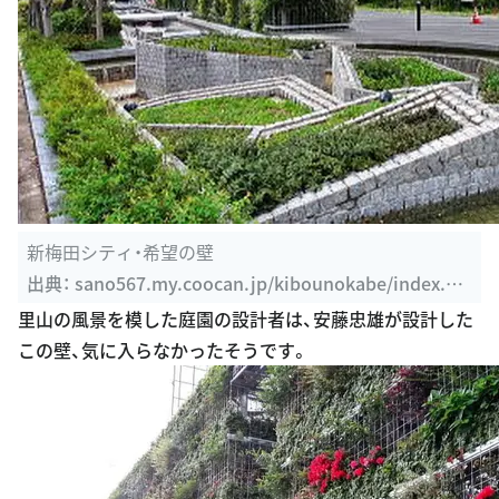
新梅田シティ・希望の壁
出典：
sano567.my.coocan.jp/kibounokabe/index.ht
ml
里山の風景を模した庭園の設計者は、安藤忠雄が設計した
この壁、気に入らなかったそうです。