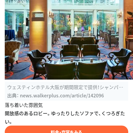
ウェスティンホテル大阪が期間限定で提供！シャンパン
と楽しむ ...
出典：
news.walkerplus.com/article/142096
落ち着いた雰囲気
開放感のあるロビー。ゆったりしたソファで、くつろぎた
い。
料金・空室をみる