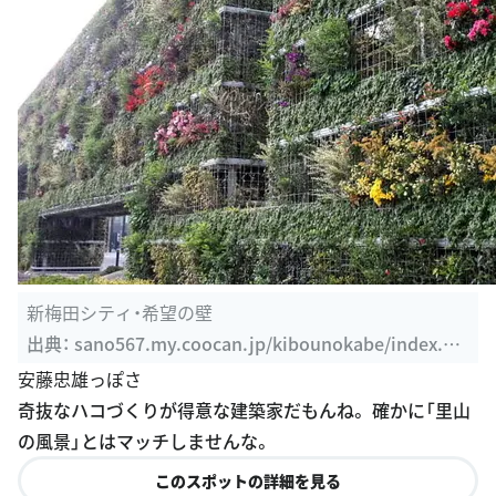
新梅田シティ・希望の壁
出典：
sano567.my.coocan.jp/kibounokabe/index.ht
ml
安藤忠雄っぽさ
奇抜なハコづくりが得意な建築家だもんね。 確かに「里山
の風景」とはマッチしませんな。
このスポットの詳細を見る