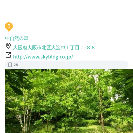
B
中自然の森
大阪府大阪市北区大淀中１丁目１-８８
http://www.skybldg.co.jp/
28