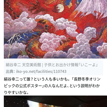
絹谷幸二 天空美術館 | 子供とお出かけ情報「いこーよ」
出典：
iko-yo.net/facilities/110743
絹谷幸二って誰？という人も多いかも。 「長野冬季オリン
ピックの公式ポスター」の人なんだよ、という説明がわか
りやすいかな。