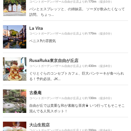
170m
コベントガーデンバザール自由が丘店より約
（徒歩3分）
パンとエスプレッソと、の姉妹店。 ソーダが飲みたくなって
訪問。 ちょっ...
La Vita
170m
コベントガーデンバザール自由が丘店より約
（徒歩3分）
ベニス❓の雰囲気
RusaRuka東京自由が丘店
430m
コベントガーデンバザール自由が丘店より約
（徒歩8分）
ぐりとぐらのコンセプトカフェ、巨大パンケーキが食べられ
る！予約必須。JK...
古桑庵
130m
コベントガーデンバザール自由が丘店より約
（徒歩3分）
自由が丘では貴重な和が素敵な茶房🍵 いつ行ってもそこそこ
混んでる人気スポット！
大山生煎店
200m
コベントガーデンバザール自由が丘店より約
（徒歩4分）