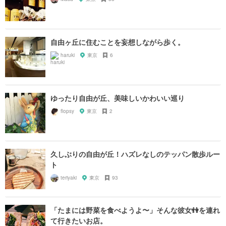
自由ヶ丘に住むことを妄想しながら歩く。
haruki
東京
6
ゆったり自由が丘、美味しいかわいい巡り
flopsy
東京
2
久しぶりの自由が丘！ハズレなしのテッパン散歩ルー
ト
teriyaki
東京
93
「たまには野菜を食べようよ〜」そんな彼女👫を連れ
て行きたいお店。