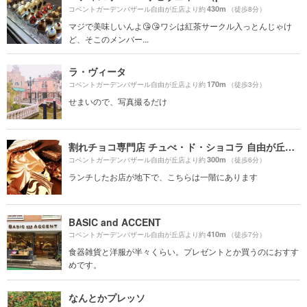
430m
コベントガーデンバザール自由が丘店より約
（徒歩8分）
マジで美味しいんよ😘😘ワシは紅茶サークル入っとんじゃけ
ど、そこのメンバー...
ラ・ヴィータ
170m
コベントガーデンバザール自由が丘店より約
（徒歩3分）
せまいので、写真撮るだけ
割れチョコ専門店 チュべ・ド・ショコラ 自由が丘本店
300m
コベントガーデンバザール自由が丘店より約
（徒歩6分）
ランチしたお店が地下で、こちらは一階にあります
BASIC and ACCENT
410m
コベントガーデンバザール自由が丘店より約
（徒歩7分）
食器雑貨と洋服が半々くらい。プレゼントとか買うのにおすす
めです。
なんとかプレッソ