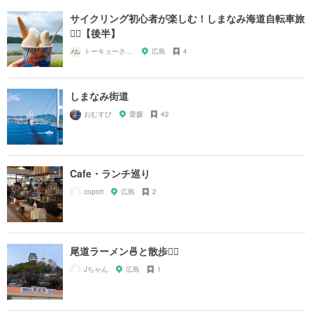
サイクリング初心者が楽しむ！しまなみ海道自転車旅
🚴‍♀️【後半】
トーキョーさんぽ
広島
4
しまなみ街道
おむすび
愛媛
42
Cafe・ランチ巡り
copori
広島
2
尾道ラーメン🍜と散歩🚶‍♀️
Jちゃん
広島
1