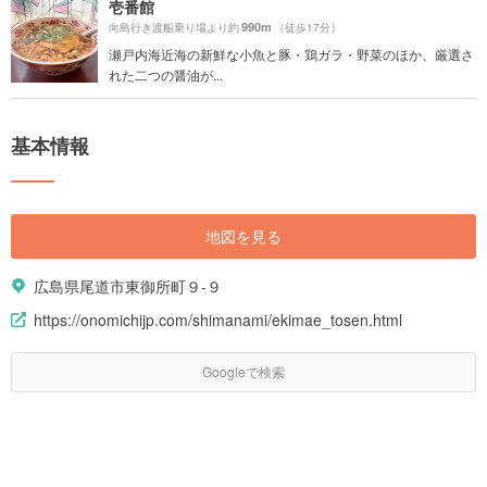
壱番館
990m
向島行き渡船乗り場より約
（徒歩17分）
瀬戸内海近海の新鮮な小魚と豚・鶏ガラ・野菜のほか、厳選さ
れた二つの醤油が...
基本情報
地図を見る
広島県尾道市東御所町９-９
https://onomichijp.com/shimanami/ekimae_tosen.html
Googleで検索