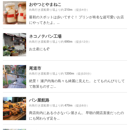
おやつとやまねこ
210m
向島行き渡船乗り場より約
（徒歩4分）
最初のスポットは歩いてすぐ！ プリンが有名な超可愛いお店
にやってきたよ。...
ネコノテパン工場
690m
向島行き渡船乗り場より約
（徒歩12分）
お土産にも🥐
尾道市
1200m
向島行き渡船乗り場より約
（徒歩20分）
絶景！ 瀬戸内海の島々も綺麗に見えた。 とてものんびりして
て散策ものすご...
パン屋航路
470m
向島行き渡船乗り場より約
（徒歩8分）
商店街内にある小さなパン屋さん。 早朝の開店直後だったの
にも関わらず足を...