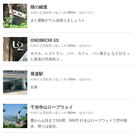
猫の細道
990m
向島行き渡船乗り場より約
（徒歩17分）
また運動がてら頑張りましょう♬
ONOMICHI U2
240m
向島行き渡船乗り場より約
（徒歩4分）
ホテル、レストラン、バー、カフェ、パン屋さん などが入っ
た尾道の代表的ス...
尾道駅
150m
向島行き渡船乗り場より約
（徒歩3分）
出発
千光寺山ロープウェイ
860m
向島行き渡船乗り場より約
（徒歩15分）
麓から山頂まで3分間、500円 行きはロープウェイで空中散
歩、帰りは徒歩...