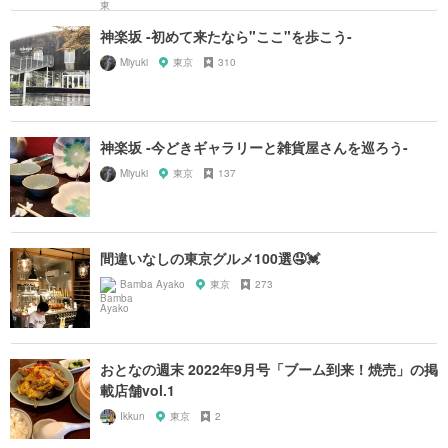
神楽坂 -初めて来たなら"ここ"を歩こう-
Miyuki
東京
310
神楽坂 -今どきギャラリーと雑貨屋さんを巡ろう-
Miyuki
東京
137
間違いなしの東京グルメ100選🤤💓
Bamba Ayako
東京
273
おとなの週末 2022年9月号「ブーム到来！焼売」の掲
載店舗vol.1
Ikkun
東京
2