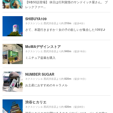
【9巻50話登場】 休日は行列覚悟のサンドイッチ屋さん。 ブ
レックファー...
SHIBUYA109
210m
ネクストソシエ 西武渋谷店より約
（徒歩4分）
さて、本題行きますか！女の子の欲しいが集合した109👗♪
MoMAデザインストア
940m
ネクストソシエ 西武渋谷店より約
（徒歩16分）
ミニチュア盆栽を購入
NUMBER SUGAR
820m
ネクストソシエ 西武渋谷店より約
（徒歩14分）
お土産におすすめのキャラメル
渋谷ヒカリエ
420m
ネクストソシエ 西武渋谷店より約
（徒歩8分）
渋谷ヒカリエの11階にあるスカイロビーには、ベンチの他に、