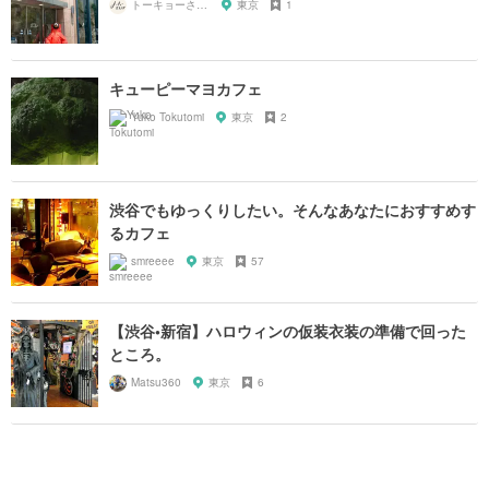
トーキョーさんぽ
東京
1
キューピーマヨカフェ
Yuko Tokutomi
東京
2
渋谷でもゆっくりしたい。そんなあなたにおすすめす
るカフェ
smreeee
東京
57
【渋谷•新宿】ハロウィンの仮装衣装の準備で回った
ところ。
Matsu360
東京
6