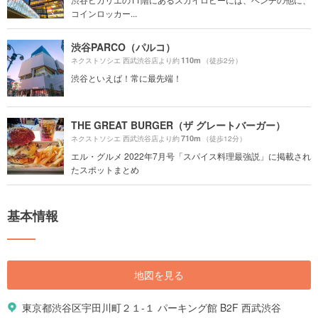
コインロッカー...
渋谷PARCO（パルコ）
110m
ネクストソシエ 西武渋谷店より約
（徒歩2分）
渋谷といえば！常に最先端！
THE GREAT BURGER（ザ グレートバーガー）
710m
ネクストソシエ 西武渋谷店より約
（徒歩12分）
エル・グルメ 2022年7月号「スパイス料理最強説」に掲載され
たスポットまとめ
基本情報
地図を見る
東京都渋谷区宇田川町２１-１ パーキング館 B2F 西武渋谷