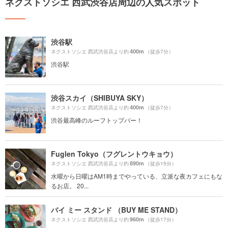
ネクストソシエ 西武渋谷店周辺の人気スポット
渋谷駅
400m
ネクストソシエ 西武渋谷店より約
（徒歩7分）
渋谷駅
渋谷スカイ（SHIBUYA SKY）
400m
ネクストソシエ 西武渋谷店より約
（徒歩7分）
渋谷最高峰のルーフトップバー！
Fuglen Tokyo（フグレントウキョウ）
890m
ネクストソシエ 西武渋谷店より約
（徒歩15分）
水曜から日曜はAM1時までやっている、立派な夜カフェにもな
るお店。 20...
バイ ミー スタンド （BUY ME STAND）
960m
ネクストソシエ 西武渋谷店より約
（徒歩17分）