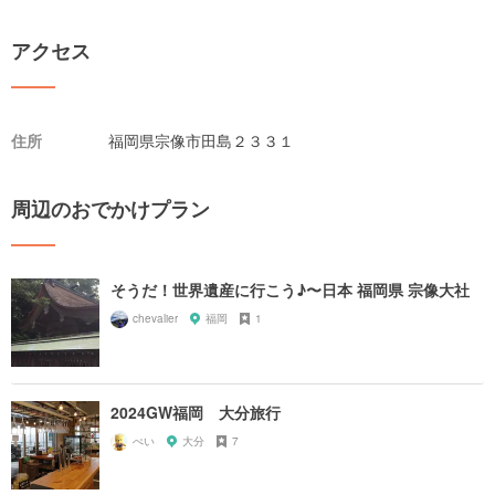
アクセス
住所
福岡県宗像市田島２３３１
周辺のおでかけプラン
そうだ！世界遺産に行こう♪〜日本 福岡県 宗像大社
chevalier
福岡
1
2024GW福岡 大分旅行
ぺい
大分
7