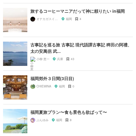
旅するコーヒーマニアだって神に頼りたい in福岡
オナカガスイタラナニタベヨ
福岡
4
古事記を巡る旅 古事記 現代語譯古事記 稗田の阿禮、
太の安萬侶 武...
小柳 恵一
兵庫
43
福岡郊外３日間(3日目)
CHIEMINA
福岡
0
福岡夏旅プラン〜食も景色も欲ばって〜
ぶんゆみ
福岡
8