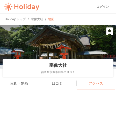
ログイン
Holiday トップ
宗像大社
地図
宗像大社
福岡県宗像市田島２３３１
写真・動画
口コミ
アクセス