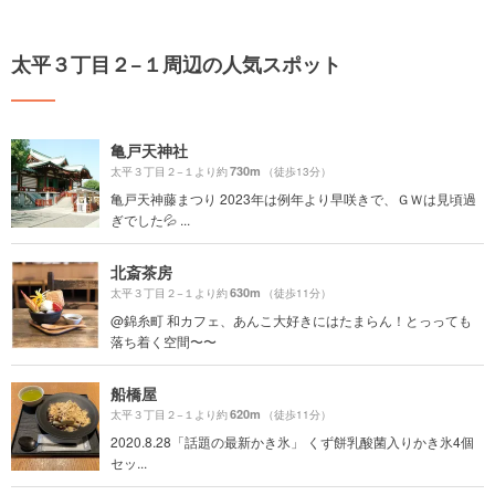
太平３丁目２−１周辺の人気スポット
亀戸天神社
730m
太平３丁目２−１より約
（徒歩13分）
亀戸天神藤まつり 2023年は例年より早咲きで、ＧＷは見頃過
ぎでした💦 ...
北斎茶房
630m
太平３丁目２−１より約
（徒歩11分）
@錦糸町 和カフェ、あんこ大好きにはたまらん！とっっても
落ち着く空間〜〜
船橋屋
620m
太平３丁目２−１より約
（徒歩11分）
2020.8.28「話題の最新かき氷」 くず餅乳酸菌入りかき氷4個
セッ...