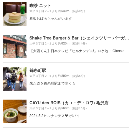
喫茶 ニット
540m
太平３丁目２−１より約
（徒歩9分）
看板おばあちゃんがいます
Shake Tree Burger & Bar（シェイクツリー バーガー＆バー）
820m
太平３丁目２−１より約
（徒歩14分）
【大西くん】日本テレビ「ヒルナンデス!」ロケ地 ・Classic
錦糸町駅
290m
太平３丁目２−１より約
（徒歩5分）
来た道を錦糸町駅まで歩く🚶
CAYU des ROIS（カユ・デ・ロワ) 亀沢店
560m
太平３丁目２−１より約
（徒歩10分）
2024.5.2ヒルナンデス🧡 ポパイ