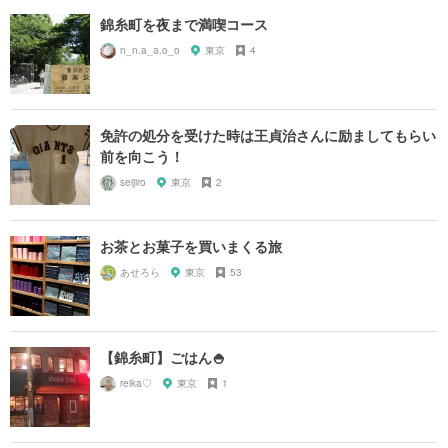
錦糸町を夜まで満喫コース
n_n.a_a.o_o
東京
4
免許の処分を受けた時は王貞治さんに励ましてもらい
前を向こう！
seijiro
東京
2
お茶とお菓子を買いまくる旅
あせろら
東京
53
【錦糸町】ごはん🍚
reika♡
東京
1