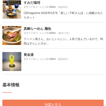
すみだ珈琲
300m
太平３丁目２−１より約
（徒歩5分）
OZmagazine 2022年5月号「新しい下町さんぽ」に掲載された
スポット
真鯛らーめん 麺魚
630m
太平３丁目２−１より約
（徒歩11分）
ラーメン屋さん。おいしいらしい。人気で並んでいるので、時
間はずらした方が...
黄金湯
320m
太平３丁目２−１より約
（徒歩6分）
基本情報
地図を見る