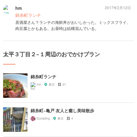
hm
2017年2月12日
錦糸町ランチ
居酒屋さん？ランチの海鮮丼がおいしかった。ミックスフライ、
肉豆腐とかもある。お昼時は結構混んでいる。
太平３丁目２−１周辺のおでかけプラン
錦糸町ランチ
hm
東京
37
錦糸町~亀戸 友人と癒し美味散歩
Dumpling
東京
4