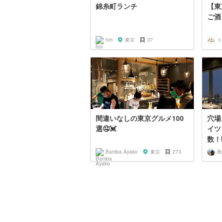
錦糸町ランチ
【東
ご酒
hm
東京
37
間違いなしの東京グルメ100
穴場
選🤤💓
イツ
数！
Bamba Ayako
東京
273
島