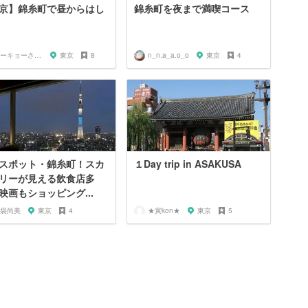
京】錦糸町で昼からはし
錦糸町を夜まで満喫コース
トーキョーさんぽ
東京
8
n_n.a_a.o_o
東京
4
スポット・錦糸町！スカ
１Day trip in ASAKUSA
リーが見える飲食店多
映画もショッピング...
袋尚美
東京
4
★寅kon★
東京
5