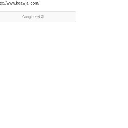
ttp://www.keawjai.com/
Googleで検索