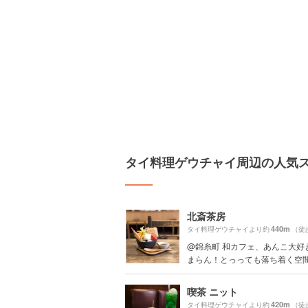
タイ料理ゲウチャイ周辺の人気
北斎茶房
440m
タイ料理ゲウチャイより約
（徒
@錦糸町 和カフェ、あんこ大好
まらん！とっっても落ち着く空
喫茶 ニット
420m
タイ料理ゲウチャイより約
（徒