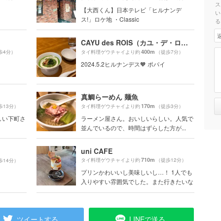
ス
【大西くん】日本テレビ「ヒルナンデ
い
ス!」ロケ地 ・Classic
る
CAYU des ROIS（カユ・デ・ロワ) 亀沢店
400m
歩4分）
タイ料理ゲウチャイより約
（徒歩7分）
2024.5.2ヒルナンデス🧡 ポパイ
真鯛らーめん 麺魚
170m
歩13分）
タイ料理ゲウチャイより約
（徒歩3分）
新しい下町さ
ラーメン屋さん。おいしいらしい。人気で
並んでいるので、時間はずらした方が...
uni CAFE
710m
タイ料理ゲウチャイより約
（徒歩12分）
歩14分）
プリンかわいいし美味しいし…！ 1人でも
入りやすい雰囲気でした。また行きたいな
ツイートする
LINEで送る