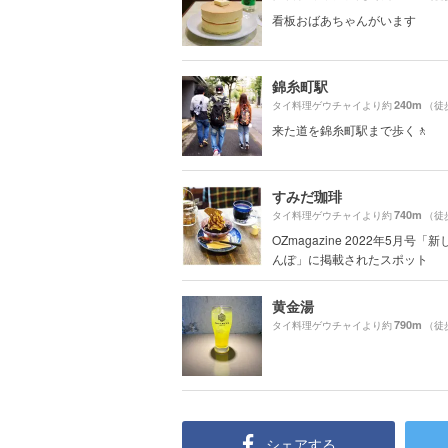
看板おばあちゃんがいます
錦糸町駅
240m
タイ料理ゲウチャイより約
（徒
来た道を錦糸町駅まで歩く🚶
すみだ珈琲
740m
タイ料理ゲウチャイより約
（徒
OZmagazine 2022年5月号「
んぽ」に掲載されたスポット
黄金湯
790m
タイ料理ゲウチャイより約
（徒
シェアする