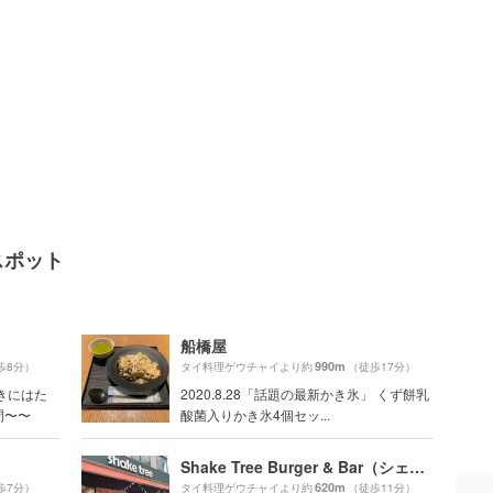
スポット
船橋屋
990m
歩8分）
タイ料理ゲウチャイより約
（徒歩17分）
きにはた
2020.8.28「話題の最新かき氷」 くず餅乳
間〜〜
酸菌入りかき氷4個セッ...
Shake Tree Burger & Bar（シェイクツリー バーガー＆バー）
620m
歩7分）
タイ料理ゲウチャイより約
（徒歩11分）