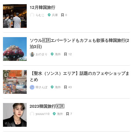
12月韓国旅行
らむこ
兵庫
0
ソウル🇰🇷エバーランドもカフェも欲張る韓国旅行(2
泊3日)
おのまり
海外
12
【聖水（ソンス）エリア】話題のカフェやショップま
とめ
韓さんぽ
海外
43
2023韓国旅行🇰🇷
yuuuu110
海外
7