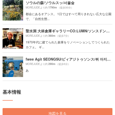
ソウルの森/ソウルスッ/서울숲
1790m
MOREJUDEより約
（徒歩30分）
都会にあるオアシス。 1日ではすべて周りきれない広大な公園
で、「自然生態...
聖水洞 大林倉庫ギャラリーCO:LUMN/ソンスドンテリムチャンコゲロリコルロム/성수동대림창고갤러리컬럼
360m
MOREJUDEより約
（徒歩7分）
1970年代に建てられた倉庫をリノベーションしてつくられた
カフェ。 ギ...
fwee Agit SEONGSU/ピィアジトゥソンス/퓌 아지트 성수
290m
MOREJUDEより約
（徒歩5分）
あ
基本情報
地図を見る