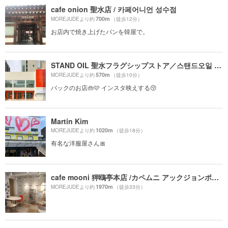
cafe onion 聖水店 / 카페어니언 성수점
700m
MOREJUDEより約
（徒歩12分）
お店内で焼き上げたパンを韓屋で。
STAND OIL 聖水フラグシップストア／스탠드오일 성수플래그십스토어
570m
MOREJUDEより約
（徒歩10分）
バックのお店👜🩷 インスタ映えする😚
Martin Kim
1020m
MOREJUDEより約
（徒歩18分）
有名な洋服屋さん🎀
cafe mooni 狎鴎亭本店 /カペムニ アックジョンポンジョム / 카페무니 압구정본점
1970m
MOREJUDEより約
（徒歩33分）