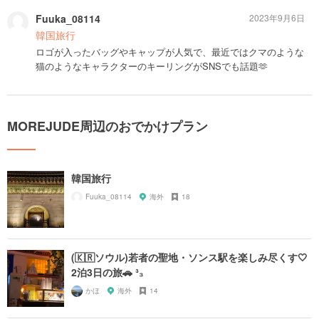
Fuuka_08114
2023年9月6日
韓国旅行
ロゴが入ったバッグやキャップが人気で、最近ではクマのような
猫のようなキャラクターのキーリングがSNSでも話題🫶
MOREJUDE周辺のおでかけプラン
韓国旅行
Fuuka_08114
海外
18
(🇰🇷ソウル)若者の聖地・ソンス駅を楽しみ尽くす🤍
2泊3日の旅🚗 ³₃
かほ
海外
14