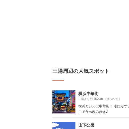
三陽周辺の人気スポット
横浜中華街
1590m
三陽より約
（徒歩27分）
横浜といえば中華街！ 小腹がす
こで食べ飲み歩き♪
山下公園