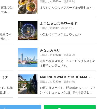
1080m
三陽より約
（徒歩18分）
、芝生で足
オリジナルのカップヌードルが作れます！
ル...
よこはまコスモワールド
910m
三陽より約
（徒歩16分）
崎経由でや
わにわにパニックとかやりたい
り...
みなとみらい
1190m
三陽より約
（徒歩20分）
絶景の夜景や観光、ショッピングが楽しめ
る横浜の人気エリア。
横浜港大さん橋国際客船ターミナル（大さん橋）
MARINE＆WALK YOKOHAMA（マリン アンド ウォーク ヨコハマ）
1230m
三陽より約
（徒歩21分）
です。結構
お買い物スポット。開放感があって、ウィ
日...
ンドウショッピングだけでも十分楽し...