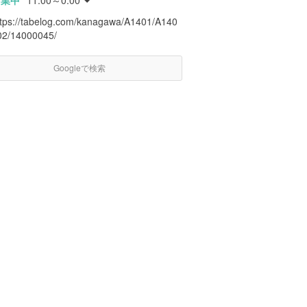
営業中
11:00～0:00
ttps://tabelog.com/kanagawa/A1401/A140
02/14000045/
Googleで検索