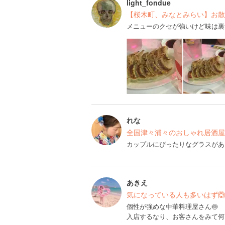
light_fondue
【桜木町、みなとみらい】お散
メニューのクセが強いけど味は裏
れな
全国津々浦々のおしゃれ居酒屋
カップルにぴったりなグラスがあ
あきえ
気になっている人も多いはず🙆
個性が強めな中華料理屋さん🍥
入店するなり、お客さんをみて何