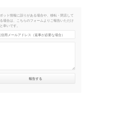
ポット情報に誤りがある場合や、移転・閉店して
る場合は、こちらのフォームよりご報告いただけ
と幸いです。