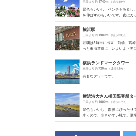
1740m
三陽より約
（徒歩30分）
景色もいいし、ベンチもあるし
を伸ばすのもいいです。夜はカップ
横浜駅
1980m
三陽より約
（徒歩33分）
翌朝は8時半に出立 前橋、高
っと東海道線に いよいよ下界に降
横浜ランドマークタワー
720m
三陽より約
（徒歩12分）
有名なタワーです。
1600m
三陽より約
（徒歩27分）
景色もいいし、散歩にぴったり
歩くので、歩きやすい靴で。夏場は