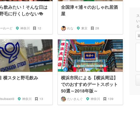
ら飲みたい！そんな日は
全国津々浦々のおしゃれ居酒
野毛に行くしかない🍻
屋
ス
い
る
ーわーど
神奈川
12
れな
東京
28
目 横スタと野毛飲み
横浜市民による【横浜周辺】
でのおすすめデートスポット
50選～2018年版～
itsubaaoi3
神奈川
13
たいきんぐ
神奈川
139