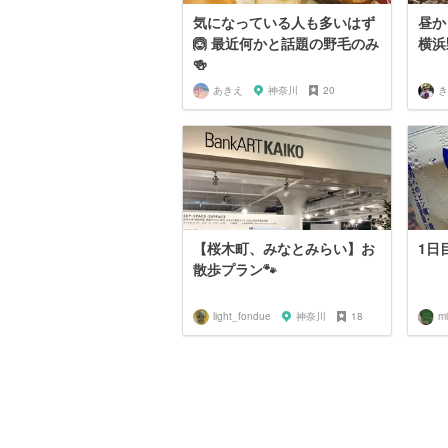
気になっている人も多いはず
昼か
🙆 最近何かと話題の野毛のみ
横浜
🍻
あきえ
神奈川
20
き
【桜木町、みなとみらい】お
1日
散歩プラン🐾
light_fondue
神奈川
18
m