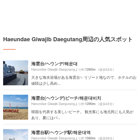
Haeundae Giwajib Daegutang周辺の人気スポット
海雲台/ヘウンデ/해운대
1260m
Haeundae Giwajib Daegutangより約
（徒歩22分）
大きな海水浴場がある海雲台✨ リゾート地なので、ホテルのお
値段は少し高め...
海雲台(ヘウンデ)ビーチ/해운대비치
1290m
Haeundae Giwajib Daegutangより約
（徒歩22分）
韓国を代表する美しいビーチ。 観光客にも地元民にも人気が
あり、夏にはパ...
海雲台駅/ヘウンデ駅/해운대역
1560m
Haeundae Giwajib Daegutangより約
（徒歩26分）