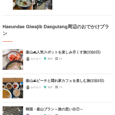
Haeundae Giwajib Daegutang周辺のおでかけプラ
ン
釜山🌊人気スポットを楽しみ尽くす旅(2泊3日)
おのまり
海外
33
釜山🌊ビーチと隠れ家カフェを楽しむ旅(2泊3日)
おのまり
海外
14
韓国・釜山プラン～旅の思い出①～