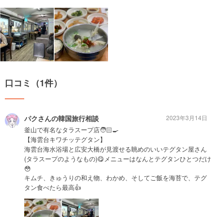
口コミ（1件）
パクさんの韓国旅行相談
2023年3月14日
釜山で有名なタラスープ店🧑🏻‍🍳
【海雲台キワチッテグタン】
海雲台海水浴場と広安大橋が見渡せる眺めのいいテグタン屋さん
(タラスープのようなもの)😋メニューはなんとテグタンひとつだけ
😳
キムチ、きゅうりの和え物、わかめ、そしてご飯を海苔で、テグ
タン食べたら最高👍