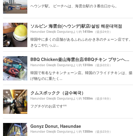
ヘウンデ駅。 ビーチへは、海雲台駅の３番出口から。
ソルビン 海雲台(ヘウンデ)駅店/설빙 해운대역점
1410m
Haeundae Giwajib Daegutangより約
（徒歩24分）
韓国中に多くの店舗があるふわふわかき氷のチェーン店です。
きなこやたっぷ...
BBQ Chicken釜山海雲台店/BBQチキン プサンヘウンデ店/BBQ치킨 부산해운대점
1310m
Haeundae Giwajib Daegutangより約
（徒歩22分）
韓国で有名なチキンチェーン店。韓国のフライドチキンは、揚
げ物なのに重たく...
クムスポックク（금수복국）
1030m
Haeundae Giwajib Daegutangより約
（徒歩18分）
フグチゲのお店です^^
Gonyz Donut, Haeundae
1350m
Haeundae Giwajib Daegutangより約
（徒歩23分）