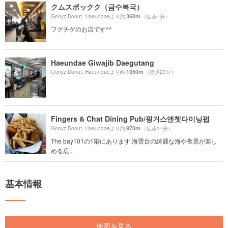
クムスポックク（금수복국）
360m
Gonyz Donut, Haeundaeより約
（徒歩7分）
フグチゲのお店です^^
Haeundae Giwajib Daegutang
1350m
Gonyz Donut, Haeundaeより約
（徒歩23分）
Fingers & Chat Dining Pub/핑거스앤쳇다이닝펍
970m
Gonyz Donut, Haeundaeより約
（徒歩17分）
The bay101の1階にあります 海雲台の綺麗な海や夜景が楽し
める広...
基本情報
地図を見る