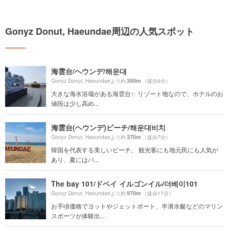
Gonyz Donut, Haeundae周辺の人気スポット
海雲台/ヘウンデ/해운대
350m
Gonyz Donut, Haeundaeより約
（徒歩6分）
大きな海水浴場がある海雲台✨ リゾート地なので、ホテルのお
値段は少し高め...
海雲台(ヘウンデ)ビーチ/해운대비치
370m
Gonyz Donut, Haeundaeより約
（徒歩7分）
韓国を代表する美しいビーチ。 観光客にも地元民にも人気が
あり、夏にはパ...
The bay 101/ドベイ イルゴンイル/더베이101
970m
Gonyz Donut, Haeundaeより約
（徒歩17分）
お手頃価格でヨットやジェットボート、半潜水艇などのマリン
スポーツが体験出...