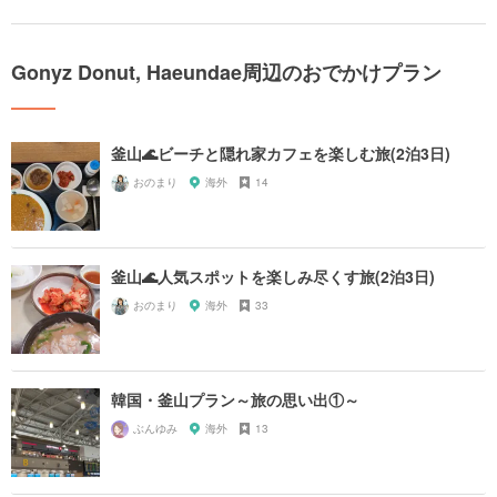
Gonyz Donut, Haeundae周辺のおでかけプラン
釜山🌊ビーチと隠れ家カフェを楽しむ旅(2泊3日)
おのまり
海外
14
釜山🌊人気スポットを楽しみ尽くす旅(2泊3日)
おのまり
海外
33
韓国・釜山プラン～旅の思い出①～
ぶんゆみ
海外
13