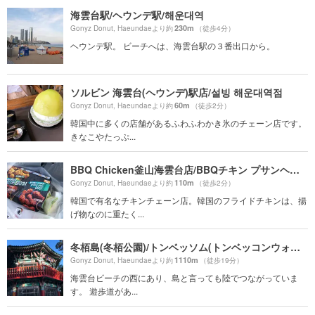
海雲台駅/ヘウンデ駅/해운대역
230m
Gonyz Donut, Haeundaeより約
（徒歩4分）
ヘウンデ駅。 ビーチへは、海雲台駅の３番出口から。
ソルビン 海雲台(ヘウンデ)駅店/설빙 해운대역점
60m
Gonyz Donut, Haeundaeより約
（徒歩2分）
韓国中に多くの店舗があるふわふわかき氷のチェーン店です。
きなこやたっぷ...
BBQ Chicken釜山海雲台店/BBQチキン プサンヘウンデ店/BBQ치킨 부산해운대점
110m
Gonyz Donut, Haeundaeより約
（徒歩2分）
韓国で有名なチキンチェーン店。韓国のフライドチキンは、揚
げ物なのに重たく...
冬栢島(冬栢公園)/トンベッソム(トンベッコンウォン)/동백섬(동백공원)
1110m
Gonyz Donut, Haeundaeより約
（徒歩19分）
海雲台ビーチの西にあり、島と言っても陸でつながっていま
す。 遊歩道があ...