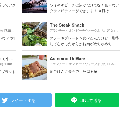
揃ってアク
ワイキキビーチは泳ぐだけでなく色々なア
クティビティーができます！ 今日は...
The Steak Shack
340m
1730m
アランチーノ オン ビーチウォークより約
（徒歩6分）
り約
（徒歩29分）
ステーキプレートを食べたんだけど、期待
ハワイで1
してなかったからかお肉がめちゃめち...
.
International Market Place（インターナショナルマーケットプレイス）
Arancino Di Mare
1100m
500m
アランチーノ オン ビーチウォークより約
（徒歩19分
り約
（徒歩9分）
朝ごはんに最高でした😋🍴💓
イブランド
ツイートする
LINEで送る