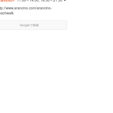
営業時間外
11:00～14:00, 16:30～21:30
ttp://www.arancino.com/arancino-
eachwalk
Googleで検索