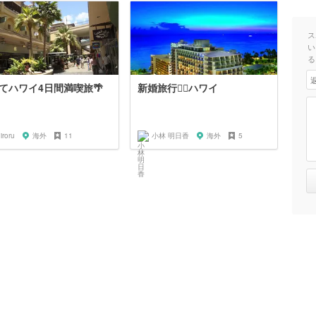
ス
い
る
てハワイ4日間満喫旅🌴
新婚旅行🏄‍♀️ハワイ
iroru
海外
11
小林 明日香
海外
5