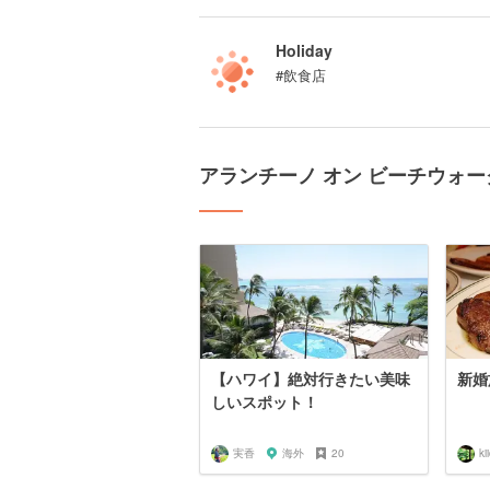
Holiday
#飲食店
アランチーノ オン ビーチウォ
【ハワイ】絶対行きたい美味
新婚
しいスポット！
実香
海外
20
ki