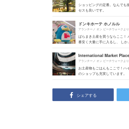
ショッピングの定番。なんでも
セスも良いです。
ドンキホーテ ホノルル
アランチーノ オン ビーチウォークよ
ばらまき土産を買うならここ！ 
番安く大量に手に入るし、 しか..
アランチーノ オン ビーチウォークよ
お土産物もごはんもここで！ハ
のショップも充実しています。
シェアする