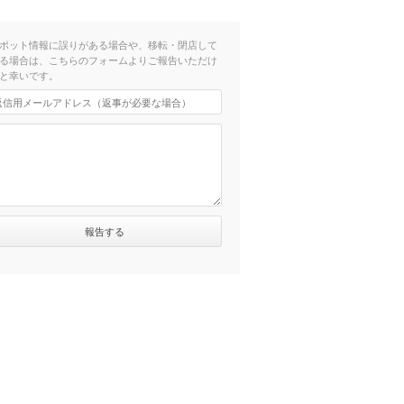
ポット情報に誤りがある場合や、移転・閉店して
る場合は、こちらのフォームよりご報告いただけ
と幸いです。