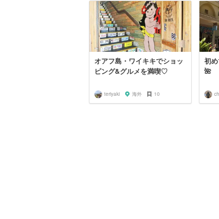
オアフ島・ワイキキでショッ
初め
ピング&グルメを満喫♡
🌺
teriyaki
海外
10
ch