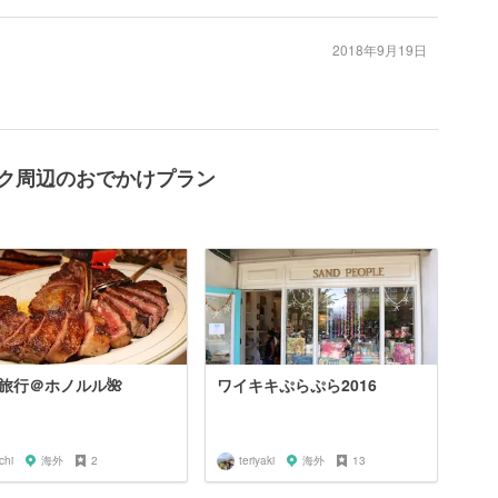
2018年9月19日
ーク周辺のおでかけプラン
旅行＠ホノルル🌺
ワイキキぷらぷら2016
ichi
海外
2
teriyaki
海外
13