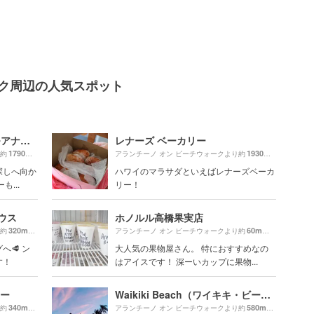
ーク周辺の人気スポット
Ala Moana Center（アラモアナセンター）
レナーズ ベーカリー
1790m
1930m
り約
（徒歩30分）
アランチーノ オン ビーチウォークより約
（徒歩33分
探しへ向か
ハワイのマラサダといえばレナーズベーカ
...
リー！
ウス
ホノルル高橋果実店
320m
60m
り約
（徒歩6分）
アランチーノ オン ビーチウォークより約
（徒歩2分）
🥩 ン
大人気の果物屋さん。 特におすすめなの
す！
はアイスです！ 深ーいカップに果物...
ター
Waikiki Beach（ワイキキ・ビーチ）
340m
580m
り約
（徒歩6分）
アランチーノ オン ビーチウォークより約
（徒歩10分）