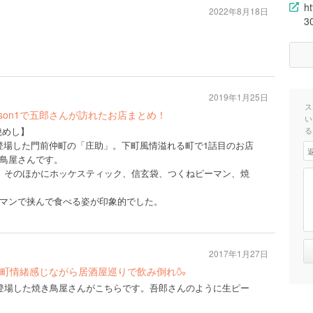
h
2022年8月18日
3
2019年1月25日
ス
son1で五郎さんが訪れたお店まとめ！
い
焼めし】
る
話で登場した門前仲町の「庄助」。下町風情溢れる町で1話目のお店
鳥屋さんです。
。そのほかにホッケスティック、信玄袋、つくねピーマン、焼
マンで挟んで食べる姿が印象的でした。
2017年1月27日
町情緒感じながら居酒屋巡りで飲み倒れ🍶
登場した焼き鳥屋さんがこちらです。吾郎さんのように生ピー