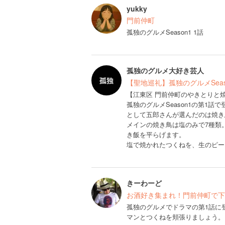
yukky
門前仲町
孤独のグルメSeason1 1話
孤独のグルメ大好き芸人
【聖地巡礼】孤独のグルメSea
【江東区 門前仲町のやきとりと
孤独のグルメSeason1の第1
として五郎さんが選んだのは焼き
メインの焼き鳥は塩のみで7種類
き飯を平らげます。
塩で焼かれたつくねを、生のピー
きーわーど
お酒好き集まれ！門前仲町で下
孤独のグルメでドラマの第1話に
マンとつくねを頬張りましょう。