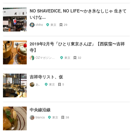
NO SHAVEDICE, NO LIFE〜かき氷なしじゃ 生きて
いけな...
chiho
東京
29
2019年2月号「ひとり東京さんぽ」【西荻窪〜吉祥
寺】
OZマガジンに掲載されたお店
東京
32
吉祥寺リスト、仮
あ。
東京
5
中央線沿線
bianca
東京
38