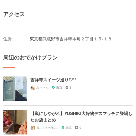
アクセス
住所
東京都武蔵野市吉祥寺本町２丁目１５-１８
周辺のおでかけプラン
吉祥寺スイーツ巡り♡*°
みささん
東京
8
【嵐にしやがれ】YOSHIKI大好物デスマッチに登場し
たお店まとめ
嵐にしやがれガール
東京
9