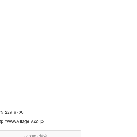
75-229-6700
tp://www.village-v.co.jp/
Googleで検索