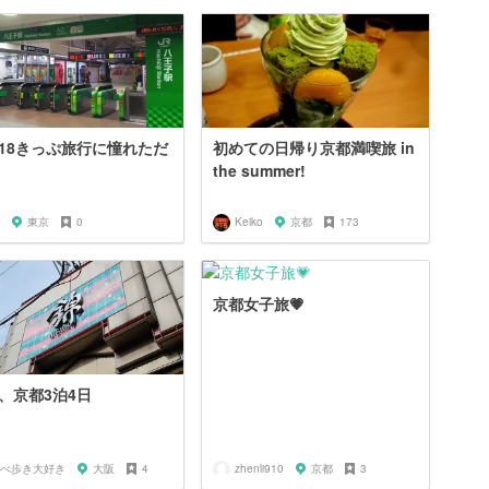
18きっぷ旅行に憧れただ
初めての日帰り京都満喫旅 in
the summer!
東京
0
Keiko
京都
173
京都女子旅💗
、京都3泊4日
べ歩き大好き
大阪
4
zhenli910
京都
3