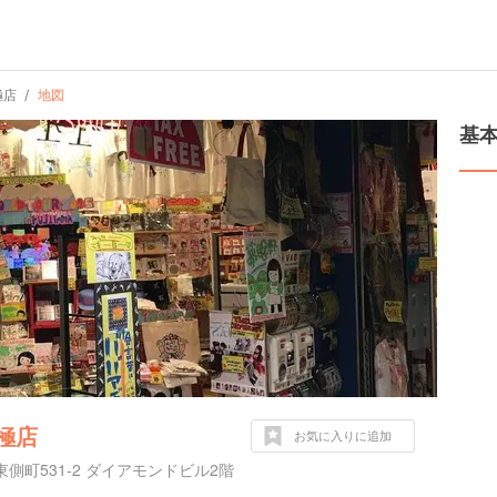
極店
地図
基
極店
お気に入りに追加
側町531-2 ダイアモンドビル2階