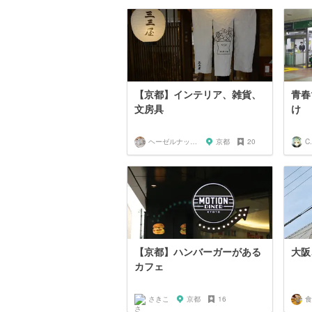
【京都】インテリア、雑貨、
青春
文房具
け
ヘーゼルナッツラテ
京都
20
C.
【京都】ハンバーガーがある
大阪
カフェ
さきこ
京都
16
食