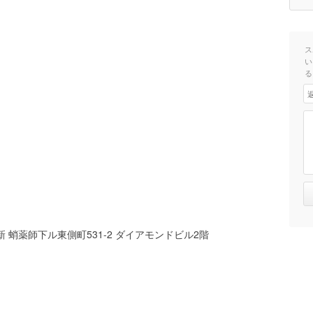
ス
い
る
 蛸薬師下ル東側町531-2 ダイアモンドビル2階