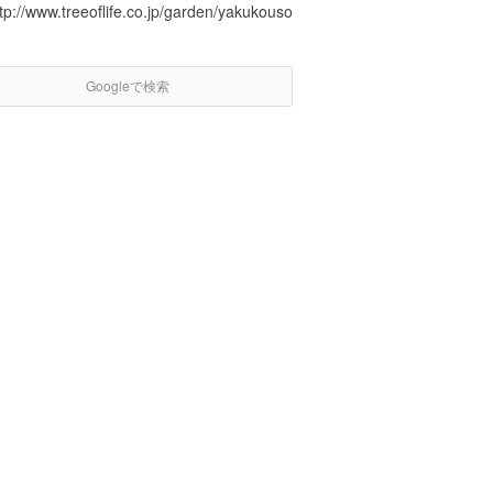
tp://www.treeoflife.co.jp/garden/yakukouso
Googleで検索