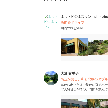
ネットビジネスマン shinob
飯能をドライブ
園内の緑を満喫
大浦 有香子
埼玉が誇る、和と北欧のダブル
車から出ただけで微かに香るハー
ブの雑貨店が並び、時間を忘れて楽し