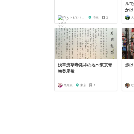
ルで
かけ
ネットビジネスマン shinobu
埼玉
2
大
浅草浅草寺発祥の地〜東京青
歩け
梅奥座敷
九尾狐
東京
1
な