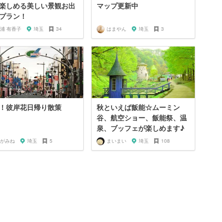
楽しめる美しい景観お出
マップ更新中
プラン！
浦 有香子
埼玉
34
はまやん
埼玉
3
！彼岸花日帰り散策
秋といえば飯能☆ムーミン
谷、航空ショー、飯能祭、温
泉、ブッフェが楽しめます♪
がみね
埼玉
5
まいまい
埼玉
108