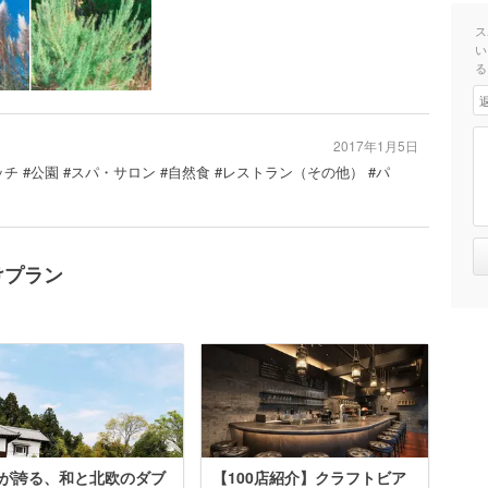
ス
い
る
2017年1月5日
チ #公園 #スパ・サロン #自然食 #レストラン（その他） #パ
けプラン
が誇る、和と北欧のダブ
【100店紹介】クラフトビア