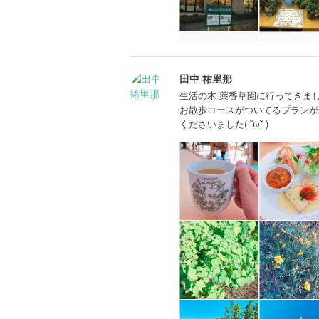
田中 祐里那
生活の木 薬香草園に行ってきました
お散歩コースがついてるプランが
くださいました( ˘ω˘ )