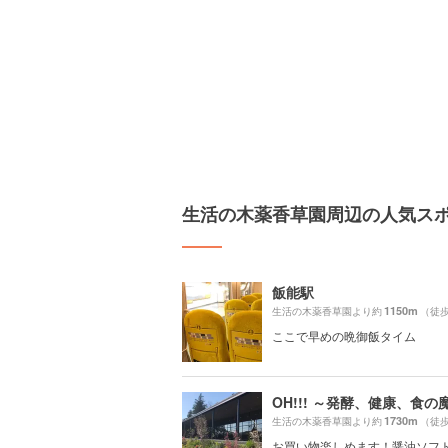
生活の木薬香草園周辺の人気ス
飯能駅
1150m
生活の木薬香草園より約
（徒歩
ここで早めの晩御飯タイム
OH!!! ～発酵、健康、食の魔
1730m
生活の木薬香草園より約
（徒歩
お買い物楽しめます！醤油ソフ