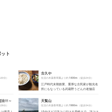
ポット
古久や
1400m
20分）
生活の木薬香草園より約
（徒歩24分）
江戸時代末期創業、重厚な古民家が観光名
所にもなっている武蔵野うどんの老舗店
法!!!～
天覧山
1980m
29分）
生活の木薬香草園より約
（徒歩34分）
トは最高！
15分ほどで頂上に行ける手軽さで、頂上は