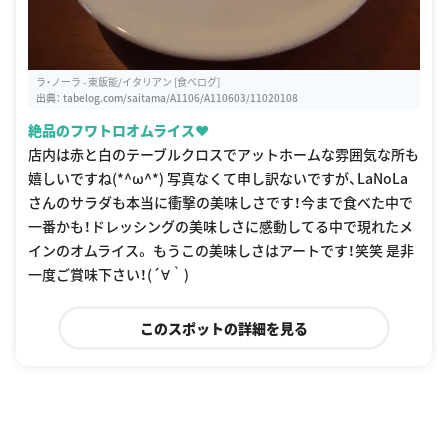
ラ・ノーラ - 東飯能/イタリアン [食べログ]
出典：
tabelog.com/saitama/A1106/A110603/11020108
絶品のフワトロオムライス❤︎
店内は赤と白のテーブルクロスでアットホームな雰囲気な所も
嬉しいですね(*^ω^*) 写真なくて申し訳ないですが、LaNoLa
さんのサラダも本当に衝撃の美味しさです！今まで食べた中で
一番かも！ドレッシングの美味しさに感動してる中で現れたメ
インのオムライス。 もうこの美味しさはアートです！笑笑 是非
一度ご賞味下さい！(´∀｀)
このスポットの詳細を見る