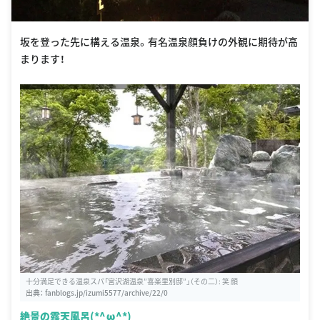
坂を登った先に構える温泉。有名温泉顔負けの外観に期待が高
まります！
十分満足できる温泉スパ「宮沢湖温泉”喜楽里別邸”」（その二）: 笑 顔
出典：
fanblogs.jp/izumi5577/archive/22/0
絶景の露天風呂(*^ω^*)