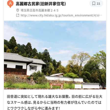
高麗郷古民家(旧新井家住宅)
A
21
埼玉県日高市高麗本郷２４５
http://www.city.hidaka.lg.jp/tourism_environment/4/sise
tu/5869.html
田舎道に突如として現れる雄大なお屋敷。目の前に広がる壮大
なスケール感は、見るからに当時の有力者が住んでいたのでは
とワクワクしながら中に進みます！