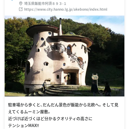
埼玉県飯能市阿須８９３-１
https://www.city.hanno.lg.jp/akebono/index.html
駐車場から歩くと、だんだん景色が飯能から北欧へ。そして見
えてくるムーミン屋敷。
近づけば近づくほど分かるクオリティの高さに
テンションMAX‼︎