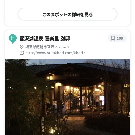
このスポットの詳細を見る
宮沢湖温泉 喜楽里 別邸
H
105
埼玉県飯能市宮沢２７-４９
http://www.yurakirari.com/kirari-
net/miyazawako_top.html