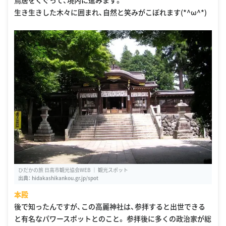
鳥居をくぐって、境内に進みます。
生き生きした木々に囲まれ、自然と笑みがこぼれます(*^ω^*)
ひだかの旅 日高市観光協会WEB ｜ 観光スポット
出典：
hidakashikankou.gr.jp/spot
本殿
後で知ったんですが、この高麗神社は、参拝すると出世できる
と有名なパワースポットとのこと。 参拝後に多くの政治家が総