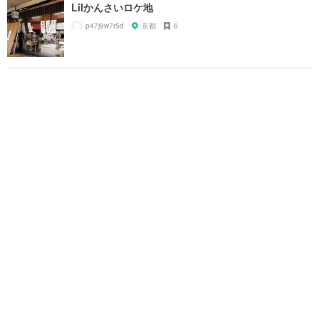
Lilかんさいロケ地
p47j9w7r5d
京都
6