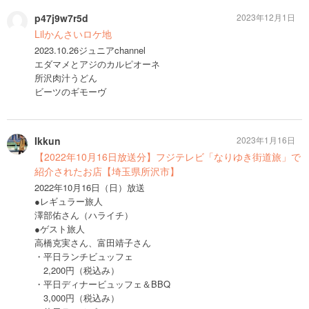
p47j9w7r5d
2023年12月1日
Lilかんさいロケ地
2023.10.26ジュニアchannel
エダマメとアジのカルピオーネ
所沢肉汁うどん
ビーツのギモーヴ
Ikkun
2023年1月16日
【2022年10月16日放送分】フジテレビ「なりゆき街道旅」で
紹介されたお店【埼玉県所沢市】
2022年10月16日（日）放送
●レギュラー旅人
澤部佑さん（ハライチ）
●ゲスト旅人
高橋克実さん、富田靖子さん
・平日ランチビュッフェ
2,200円（税込み）
・平日ディナービュッフェ＆BBQ
3,000円（税込み）