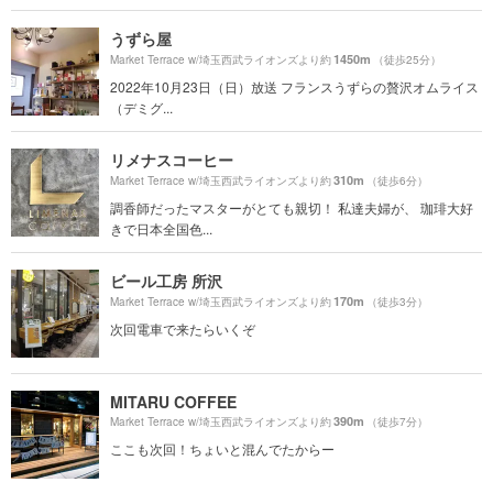
うずら屋
1450m
Market Terrace w/埼玉西武ライオンズより約
（徒歩25分）
2022年10月23日（日）放送 フランスうずらの贅沢オムライス
（デミグ...
リメナスコーヒー
310m
Market Terrace w/埼玉西武ライオンズより約
（徒歩6分）
調香師だったマスターがとても親切！ 私達夫婦が、 珈琲大好
きで日本全国色...
ビール工房 所沢
170m
Market Terrace w/埼玉西武ライオンズより約
（徒歩3分）
次回電車で来たらいくぞ
MITARU COFFEE
390m
Market Terrace w/埼玉西武ライオンズより約
（徒歩7分）
ここも次回！ちょいと混んでたからー