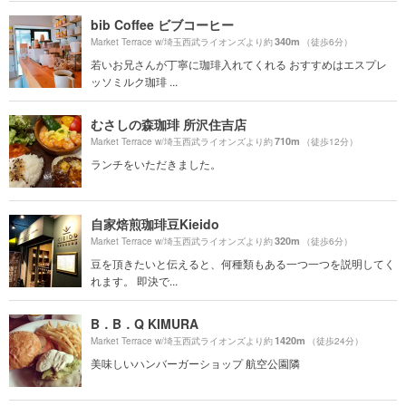
bib Coffee ビブコーヒー
340m
Market Terrace w/埼玉西武ライオンズより約
（徒歩6分）
若いお兄さんが丁寧に珈琲入れてくれる おすすめはエスプレ
ッソミルク珈琲 ...
むさしの森珈琲 所沢住吉店
710m
Market Terrace w/埼玉西武ライオンズより約
（徒歩12分）
ランチをいただきました。
自家焙煎珈琲豆Kieido
320m
Market Terrace w/埼玉西武ライオンズより約
（徒歩6分）
豆を頂きたいと伝えると、何種類もある一つ一つを説明してく
れます。 即決で...
B．B．Q KIMURA
1420m
Market Terrace w/埼玉西武ライオンズより約
（徒歩24分）
美味しいハンバーガーショップ 航空公園隣