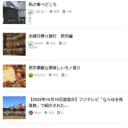
私の食べどころ
小柳 恵一
福岡
128
夫婦日帰り旅行 所沢編
rpaseri
埼玉
22
所沢素敵な美味しいモノ巡り
埼玉在住
埼玉
4
【2022年10月16日放送分】フジテレビ「なりゆき街
道旅」で紹介された...
Ikkun
埼玉
0