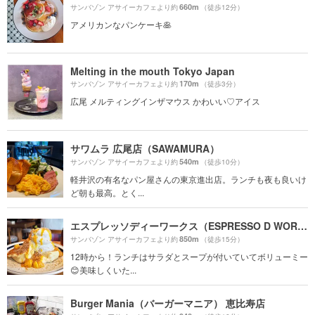
660m
サンバゾン アサイーカフェより約
（徒歩12分）
アメリカンなパンケーキ🥞
Melting in the mouth Tokyo Japan
170m
サンバゾン アサイーカフェより約
（徒歩3分）
広尾 メルティングインザマウス かわいい♡アイス
サワムラ 広尾店（SAWAMURA）
540m
サンバゾン アサイーカフェより約
（徒歩10分）
軽井沢の有名なパン屋さんの東京進出店。ランチも夜も良いけ
ど朝も最高。とく...
エスプレッソディーワークス（ESPRESSO D WORKS）
850m
サンバゾン アサイーカフェより約
（徒歩15分）
12時から！ランチはサラダとスープが付いていてボリューミー
😊美味しくいた...
Burger Mania（バーガーマニア） 恵比寿店