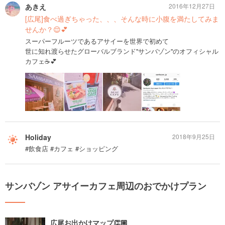
あきえ
2016年12月27日
[広尾]食べ過ぎちゃった、、、そんな時に小腹を満たしてみま
せんか？😌💕
スーパーフルーツであるアサイーを世界で初めて
世に知れ渡らせたグローバルブランド''サンバゾン''のオフィシャル
カフェ☕️💕
Holiday
2018年9月25日
#飲食店 #カフェ #ショッピング
サンバゾン アサイーカフェ周辺のおでかけプラン
広尾お出かけマップ👏🏼