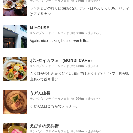
940m
サンバゾン アサイーカフェより約
（徒歩16分）
ランチとかの括りは(確か)なし ポテトは外カリカリ系。パティ
はアメリカン...
M HOUSE
880m
サンバゾン アサイーカフェより約
（徒歩15分）
Again, nice looking but not worth th...
ボンダイカフェ （BONDI CAFE）
140m
サンバゾン アサイーカフェより約
（徒歩3分）
入り口が少しわかりにくい場所ではありますが、ソファ席が沢
山あって落ち着け...
うどん山長
990m
サンバゾン アサイーカフェより約
（徒歩17分）
うどん派はこちらでディナー。
えびすの安兵衛
850m
サンバゾン アサイーカフェより約
（徒歩15分）