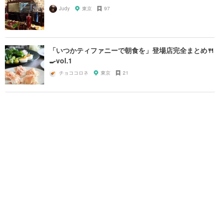
Judy
東京
97
「いつかティファニーで朝食を」登場店完全まとめ🍴
🍳vol.1
チョココロネ
東京
21