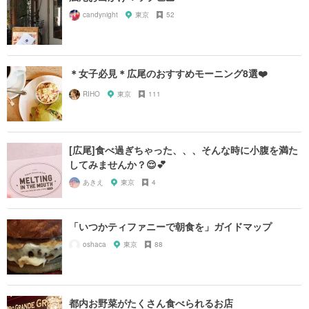
candynight
東京
52
＊女子必見＊広尾のおすすめモーニング8選❤️
RIHO
東京
111
[広尾]食べ過ぎちゃった、、、そんな時に小腹を満た
してみませんか？😌💕
あきえ
東京
4
「いつかティファニーで朝食を」ガイドマップ
oshaca
東京
88
都内お野菜がたくさん食べられるお店