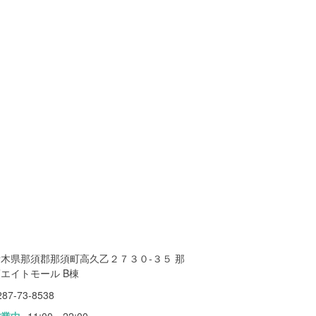
栃木県那須郡那須町高久乙２７３０-３５ 那
エイトモール B棟
287-73-8538