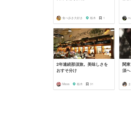
食べ歩き大好き
栃木
1
nu
2年連続那須旅。美味しさを
関東
おすそ分け
須へ
Masa
栃木
31
ま