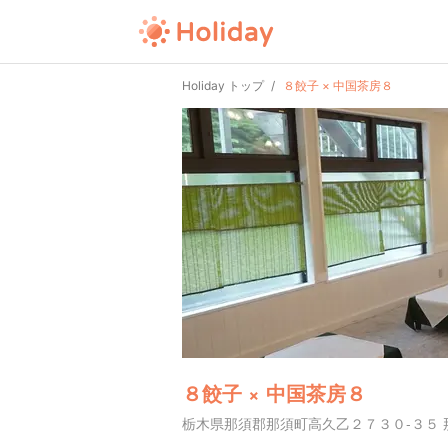
Holiday トップ
８餃子 × 中国茶房８
８餃子 × 中国茶房８
栃木県那須郡那須町高久乙２７３０-３５ 