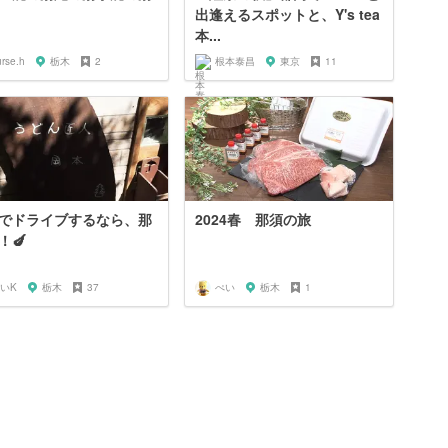
出逢えるスポットと、Y's tea
本...
rse.h
栃木
2
根本泰昌
東京
11
でドライブするなら、那
2024春 那須の旅
！🍆
いK
栃木
37
ぺい
栃木
1