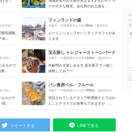
行ける！
地場野菜やお土産が買えます♪ 生のキクラ
ゲや大きな椎茸、会社用のお土産を...
ス
フィンランドの森
い
る
280m
徒歩25分）
８餃子 × 中国茶房８より約
（徒歩5分）
雰囲気満載
ムーミンショップやハンモックカフェがあ
...
ります
宝石探し トレジャーストーンパーク
1440m
歩10分）
８餃子 × 中国茶房８より約
（徒歩24分）
に出るので
年齢問わず楽しめます 是非親子で一緒に
...
体験してみて^^
パン香房ベル・フルール
1990m
歩14分）
８餃子 × 中国茶房８より約
（徒歩34分）
テルエピナ
併設されているイタリア料理屋さんではわ
...
んことテラスでお食事もできますが、...
ツイートする
LINEで送る