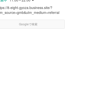
営業中
11:00～22:00
tps://8-eight-gyoza.business.site/?
tm_source=gmb&utm_medium=referral
Googleで検索