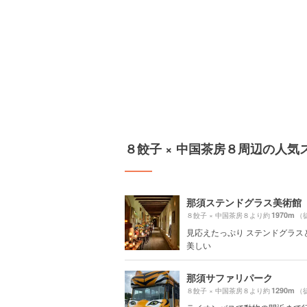
８餃子 × 中国茶房８周辺の人気
那須ステンドグラス美術館
1970m
８餃子 × 中国茶房８より約
（
見応えたっぷり ステンドグラス
美しい
那須サファリパーク
1290m
８餃子 × 中国茶房８より約
（