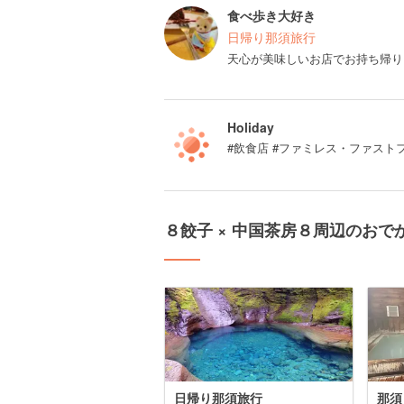
食べ歩き大好き
日帰り那須旅行
天心が美味しいお店でお持ち帰り
Holiday
#飲食店 #ファミレス・ファスト
８餃子 × 中国茶房８周辺のおで
日帰り那須旅行
那須