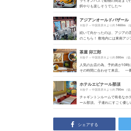
ライオンバスで動物の間近まで
餌やりも楽しそうでした〜
アジアンオールドバザール
1460m
８餃子 × 中国茶房８より約
（
続いて向かったのは、アジアの
のこちら！ 敷地内には東南アジア各
茶屋 卯三郎
590m
８餃子 × 中国茶房８より約
（徒
人気のお店の為、予約表が10時
その時間に合わせて来店。 一番乗
ホテルエピナール那須
790m
８餃子 × 中国茶房８より約
（徒
チャギントンルームで有名なホ
ール那須。 子連れにすごく優しい宿
シェアする