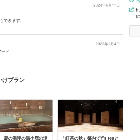
2024年6月11日
ht
u
もできます。
2023年1月4日
フード
かけプラン
 鹿の湯滝の湯小鹿の湯
「紅茶の秋」都内でY's teaと