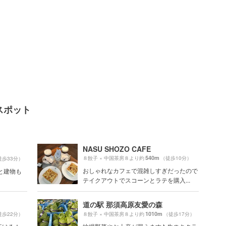
スポット
NASU SHOZO CAFE
540m
８餃子 × 中国茶房８より約
（徒歩10分）
徒歩33分）
おしゃれなカフェで混雑しすぎだったので
と建物も
テイクアウトでスコーンとラテを購入...
道の駅 那須高原友愛の森
1010m
徒歩22分）
８餃子 × 中国茶房８より約
（徒歩17分）