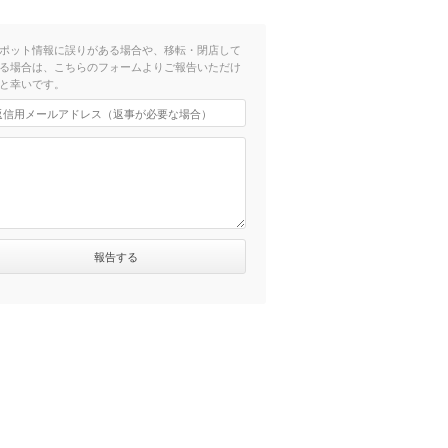
ポット情報に誤りがある場合や、移転・閉店して
る場合は、こちらのフォームよりご報告いただけ
と幸いです。