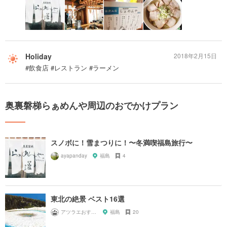
Holiday
2018年2月15日
#飲食店 #レストラン #ラーメン
奥裏磐梯らぁめんや周辺のおでかけプラン
スノボに！雪まつりに！〜冬満喫福島旅行〜
ayapanday
福島
4
東北の絶景 ベスト16選
アツラエおすすめ旅プラン！
福島
20