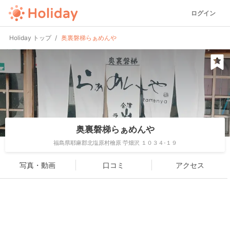
ログイン
Holiday トップ
奥裏磐梯らぁめんや
奥裏磐梯らぁめんや
福島県耶麻郡北塩原村檜原 苧畑沢 １０３４-１９
写真・動画
口コミ
アクセス