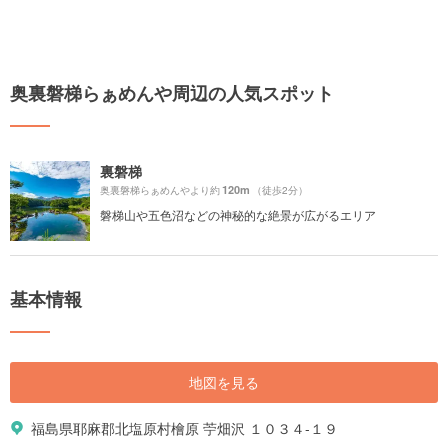
奥裏磐梯らぁめんや周辺の人気スポット
裏磐梯
120m
奥裏磐梯らぁめんやより約
（徒歩2分）
磐梯山や五色沼などの神秘的な絶景が広がるエリア
基本情報
地図を見る
福島県耶麻郡北塩原村檜原 苧畑沢 １０３４-１９