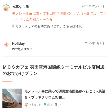
☀️車なし旅
2016年12月25日
モノレール🚝に乗って羽田空港国際線へ行こう⭐️展望台・プラ
ネタリウム🌎和スイーツ🍵
和カフェテリアのお隣にあります、こちらは洋風
Holiday
2025年5月1日
#飲食店 #カフェ
ＭＯＳカフェ 羽田空港国際線ターミナルビル店周辺
のおでかけプラン
モノレール🚝に乗って羽田空港国際線へ行こう⭐️展望
台・プラネタリウム🌎和...
☀️車なし旅
東京
36