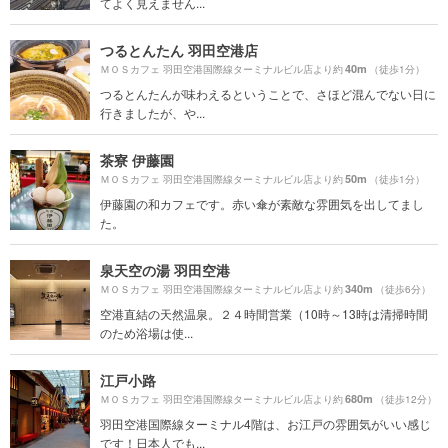
てよく見えません...
つるとんたん 羽田空港店
40m
ＭＯＳカフェ 羽田空港国際線ターミナルビル店より約
（徒歩1分）
つるとんたんが味わえるということで、さほど混んでない日に
行きましたが、や...
茶寮 伊藤園
50m
ＭＯＳカフェ 羽田空港国際線ターミナルビル店より約
（徒歩1分）
伊藤園の和カフェです。赤い傘が素敵な雰囲気を出してまし
た。
泉天空の湯 羽田空港
340m
ＭＯＳカフェ 羽田空港国際線ターミナルビル店より約
（徒歩6分）
空港直結の天然温泉。２４時間営業（10時～13時は清掃時間
のため浴場は使...
江戸小路
680m
ＭＯＳカフェ 羽田空港国際線ターミナルビル店より約
（徒歩12分）
羽田空港国際線ターミナル4階は、お江戸の雰囲気がいい感じ
です！日本人でも...