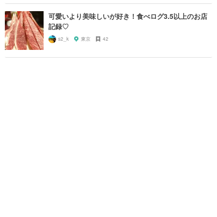
可愛いより美味しいが好き！食べログ3.5以上のお店
記録♡
s2_k
東京
42