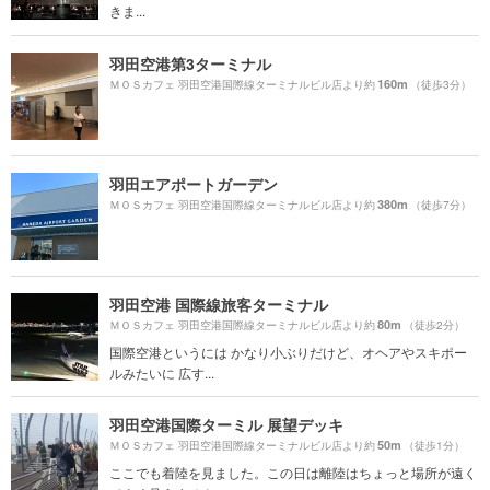
きま...
羽田空港第3ターミナル
160m
ＭＯＳカフェ 羽田空港国際線ターミナルビル店より約
（徒歩3分）
羽田エアポートガーデン
380m
ＭＯＳカフェ 羽田空港国際線ターミナルビル店より約
（徒歩7分）
羽田空港 国際線旅客ターミナル
80m
ＭＯＳカフェ 羽田空港国際線ターミナルビル店より約
（徒歩2分）
国際空港というには かなり小ぶりだけど、オヘアやスキポー
ルみたいに 広す...
羽田空港国際ターミル 展望デッキ
50m
ＭＯＳカフェ 羽田空港国際線ターミナルビル店より約
（徒歩1分）
ここでも着陸を見ました。この日は離陸はちょっと場所が遠く