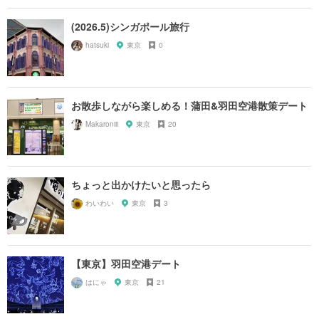
(2026.5)シンガポール旅行
hatsuki
東京
0
お散歩しながら楽しめる！蒲田&羽田空港散策デート
Makaroniii
東京
20
ちょっと出かけたいと思ったら
わいわい
東京
3
【東京】羽田空港デート
はにゃ
東京
21