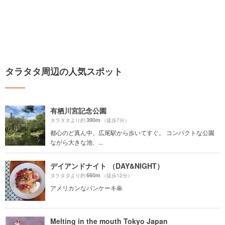
タラタタ周辺の人気スポット
有栖川宮記念公園
390m
タラタタより約
（徒歩7分）
都心のど真ん中、広尾駅から歩いてすぐ。 コンパクトな公園
ながら大きな池、...
デイアンドナイト （DAY&NIGHT）
660m
タラタタより約
（徒歩12分）
アメリカンなパンケーキ🥞
Melting in the mouth Tokyo Japan