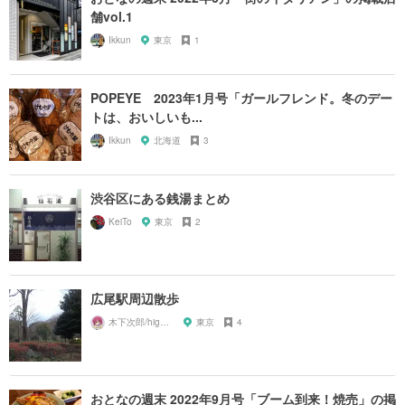
舗vol.1
Ikkun
東京
1
POPEYE 2023年1月号「ガールフレンド。冬のデー
トは、おいしいも...
Ikkun
北海道
3
渋谷区にある銭湯まとめ
KeiTo
東京
2
広尾駅周辺散歩
木下次郎/highlandrail
東京
4
おとなの週末 2022年9月号「ブーム到来！焼売」の掲