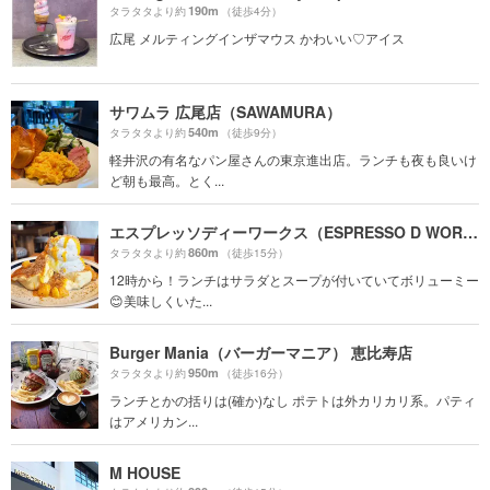
190m
タラタタより約
（徒歩4分）
広尾 メルティングインザマウス かわいい♡アイス
サワムラ 広尾店（SAWAMURA）
540m
タラタタより約
（徒歩9分）
軽井沢の有名なパン屋さんの東京進出店。ランチも夜も良いけ
ど朝も最高。とく...
エスプレッソディーワークス（ESPRESSO D WORKS）
860m
タラタタより約
（徒歩15分）
12時から！ランチはサラダとスープが付いていてボリューミー
😊美味しくいた...
Burger Mania（バーガーマニア） 恵比寿店
950m
タラタタより約
（徒歩16分）
ランチとかの括りは(確か)なし ポテトは外カリカリ系。パティ
はアメリカン...
M HOUSE