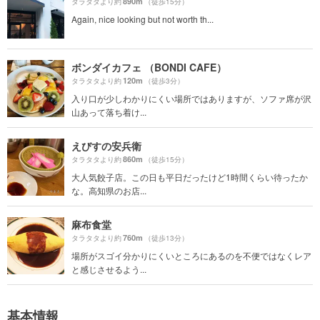
890m
タラタタより約
（徒歩15分）
Again, nice looking but not worth th...
ボンダイカフェ （BONDI CAFE）
120m
タラタタより約
（徒歩3分）
入り口が少しわかりにくい場所ではありますが、ソファ席が沢
山あって落ち着け...
えびすの安兵衛
860m
タラタタより約
（徒歩15分）
大人気餃子店。この日も平日だったけど1時間くらい待ったか
な。高知県のお店...
麻布食堂
760m
タラタタより約
（徒歩13分）
場所がスゴイ分かりにくいところにあるのを不便ではなくレア
と感じさせるよう...
基本情報