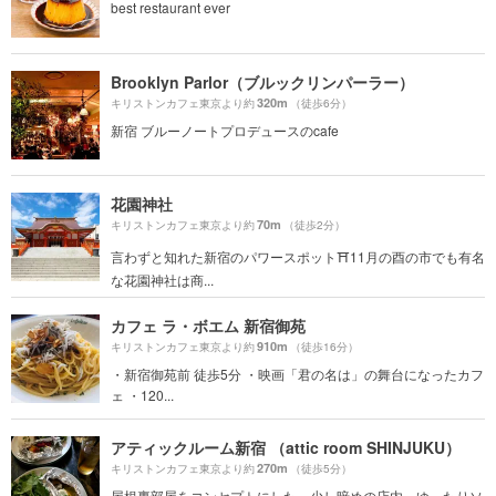
best restaurant ever
Brooklyn Parlor（ブルックリンパーラー）
320m
キリストンカフェ東京より約
（徒歩6分）
新宿 ブルーノートプロデュースのcafe
花園神社
70m
キリストンカフェ東京より約
（徒歩2分）
言わずと知れた新宿のパワースポット⛩11月の酉の市でも有名
な花園神社は商...
カフェ ラ・ボエム 新宿御苑
910m
キリストンカフェ東京より約
（徒歩16分）
・新宿御苑前 徒歩5分 ・映画「君の名は」の舞台になったカフ
ェ ・120...
アティックルーム新宿 （attic room SHINJUKU）
270m
キリストンカフェ東京より約
（徒歩5分）
屋根裏部屋をコンセプトにした、少し暗めの店内。ゆったりソ