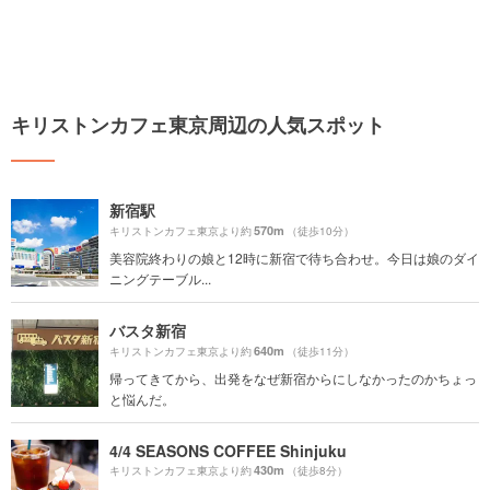
キリストンカフェ東京周辺の人気スポット
新宿駅
570m
キリストンカフェ東京より約
（徒歩10分）
美容院終わりの娘と12時に新宿で待ち合わせ。今日は娘のダイ
ニングテーブル...
バスタ新宿
640m
キリストンカフェ東京より約
（徒歩11分）
帰ってきてから、出発をなぜ新宿からにしなかったのかちょっ
と悩んだ。
4/4 SEASONS COFFEE Shinjuku
430m
キリストンカフェ東京より約
（徒歩8分）