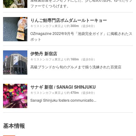
ファーでくつろげます。
りんご飴専門店ポムダムールトーキョー
300m
キリストンカフェ東京より約
（徒歩6分）
OZmagazine 2022年9月号「池袋完全ガイド」に掲載されたス
ポット
伊勢丹 新宿店
160m
キリストンカフェ東京より約
（徒歩3分）
高級ブランドから旬のグルメまで揃う洗練された百貨店
サナギ 新宿 / SANAGI SHINJUKU
470m
キリストンカフェ東京より約
（徒歩8分）
Sanagi Shinjuku fosters communicatio...
基本情報