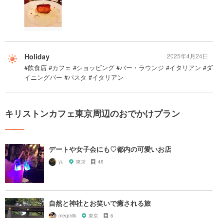
Holiday
2025年4月24日
#飲食店 #カフェ #ショッピング #バー・ラウンジ #イタリアン #ダ
イニングバー #パスタ #イタリアン
キリストンカフェ東京周辺のおでかけプラン
デートや女子会にも♡都内の可愛いお店
yu
東京
48
自然と神社とお笑いで癒される旅
megmilk
東京
6