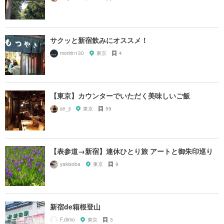
サクッと新宿飲みにオススメ！
moririn130
東京
4
【東京】カウンターでいただく美味しいご飯
se_ji
東京
59
【表参道→新宿】連休ひとり旅 アートと御朱印巡り
yakisoba
東京
9
新宿de箱根登山
F.dimo
東京
3