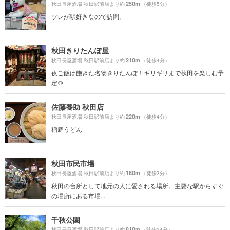
250m
秋田長屋酒場 秋田駅前店より約
（徒歩5分）
ツレが駅好きなので訪問。
秋田きりたんぽ屋
210m
秋田長屋酒場 秋田駅前店より約
（徒歩4分）
夜ご飯は飽きた名物きりたんぽ！ギリギリまで秋田を楽しむ予
定🍲
佐藤養助 秋田店
220m
秋田長屋酒場 秋田駅前店より約
（徒歩4分）
稲庭うどん
秋田市民市場
180m
秋田長屋酒場 秋田駅前店より約
（徒歩3分）
秋田の台所として地元の人に愛される場所。主要な駅からすぐ
の場所にある市場...
千秋公園
810m
秋田長屋酒場 秋田駅前店より約
（徒歩14分）