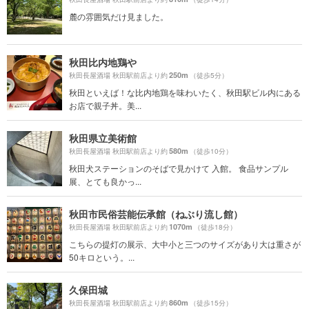
麓の雰囲気だけ見ました。
秋田比内地鶏や
250m
秋田長屋酒場 秋田駅前店より約
（徒歩5分）
秋田といえば！な比内地鶏を味わいたく、秋田駅ビル内にある
お店で親子丼。美...
秋田県立美術館
580m
秋田長屋酒場 秋田駅前店より約
（徒歩10分）
秋田犬ステーションのそばで見かけて 入館。 食品サンプル
展、とても良かっ...
秋田市民俗芸能伝承館（ねぶり流し館）
1070m
秋田長屋酒場 秋田駅前店より約
（徒歩18分）
こちらの提灯の展示、大中小と三つのサイズがあり大は重さが
50キロという。...
久保田城
860m
秋田長屋酒場 秋田駅前店より約
（徒歩15分）