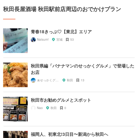
秋田長屋酒場 秋田駅前店周辺のおでかけプラン
青春18きっぷ♡【東北】エリア
Natsum!
宮城
53
秋田県編「バナナマンのせっかくグルメ」で登場した
お店
🍌せっかくグルメまにあ🍌
秋田
13
秋田市お勧めグルメとスポット
Nao
秋田
0
福岡人、初東北!3日目〜新潟から秋田へ