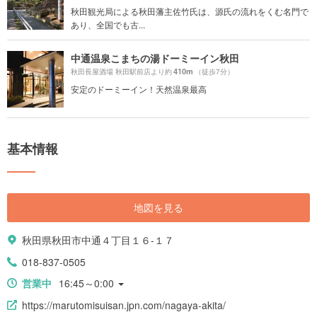
秋田観光局による秋田藩主佐竹氏は、源氏の流れをくむ名門で
あり、全国でも古...
中通温泉こまちの湯ドーミーイン秋田
410m
秋田長屋酒場 秋田駅前店より約
（徒歩7分）
安定のドーミーイン！天然温泉最高
基本情報
地図を見る
秋田県秋田市中通４丁目１６-１７
018-837-0505
営業中
16:45～0:00
https://marutomisuisan.jpn.com/nagaya-akita/