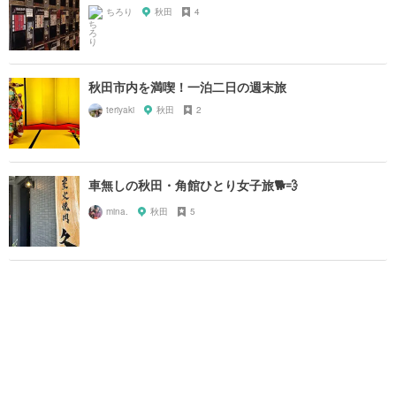
ちろり
秋田
4
秋田市内を満喫！一泊二日の週末旅
teriyaki
秋田
2
車無しの秋田・角館ひとり女子旅🐕💨
mina.
秋田
5