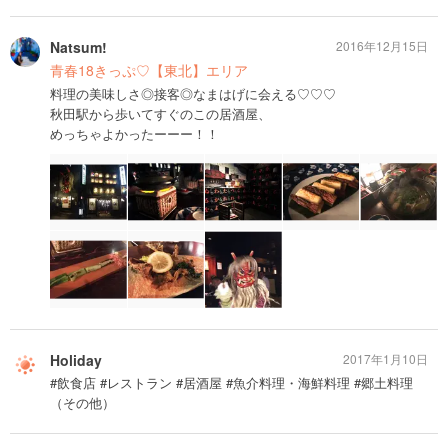
Natsum!
2016年12月15日
青春18きっぷ♡【東北】エリア
料理の美味しさ◎接客◎なまはげに会える♡♡♡
秋田駅から歩いてすぐのこの居酒屋、
めっちゃよかったーーー！！
Holiday
2017年1月10日
#飲食店 #レストラン #居酒屋 #魚介料理・海鮮料理 #郷土料理
（その他）