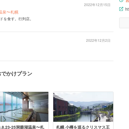
2022年12月15日
h
山渓温泉〜札幌
ドを食す。行列店。
2022年12月2日
おでかけプラン
3.8.23-25洞爺湖温泉〜札
札幌 小樽を巡るクリスマス王