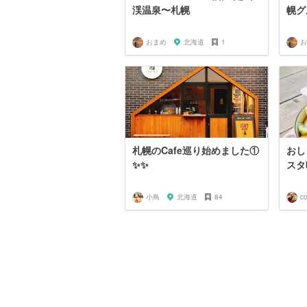
渓温泉〜札幌
幌グ
おまめ
北海道
1
お
札幌のCafe巡り始めました①
おし
✨✨
スタ
小鳥
北海道
84
c