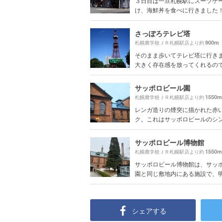
３日目は一旦札幌駅にスーツケ
け、海鮮丼を食べに行きました！ あ
さっぽろテレビ塔
900m
札幌農学校ＪＲ札幌駅店より約
そのまま歩いてテレビ塔に行き
大きく存在感を放ってくれるので、
サッポロビール園
1550m
札幌農学校ＪＲ札幌駅店より約
レンガ造りの煙突に描かれた赤
ク。これはサッポロビールのシンボ
サッポロビール博物館
1550m
札幌農学校ＪＲ札幌駅店より約
サッポロビール博物館は、サッ
園と同じ敷地内にある施設で、明治
シェアする