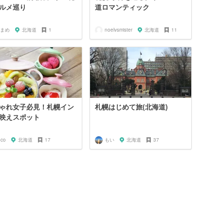
ルメ巡り
道ロマンティック
まめ
北海道
1
noelvsmister
北海道
11
ゃれ女子必見！札幌イン
札幌はじめて旅(北海道)
映えスポット
oco
北海道
17
もい
北海道
37