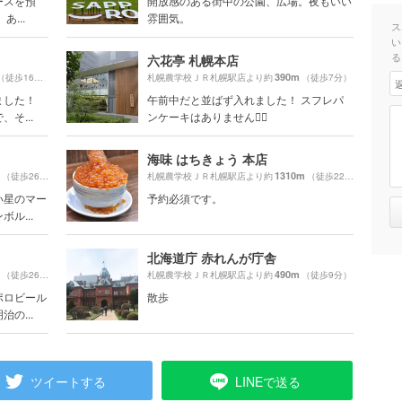
ースを預
開放感のある街中の公園、広場。夜もいい
...
雰囲気。
ス
い
る
六花亭 札幌本店
390m
（徒歩16分）
札幌農学校ＪＲ札幌駅店より約
（徒歩7分）
ました！
午前中だと並ばず入れました！ スフレパ
そ...
ンケーキはありません🙅‍♀️
海味 はちきょう 本店
1310m
（徒歩26分）
札幌農学校ＪＲ札幌駅店より約
（徒歩22分）
い星のマー
予約必須です。
ル...
北海道庁 赤れんが庁舎
490m
（徒歩26分）
札幌農学校ＪＲ札幌駅店より約
（徒歩9分）
ポロビール
散歩
の...
ツイートする
LINEで送る