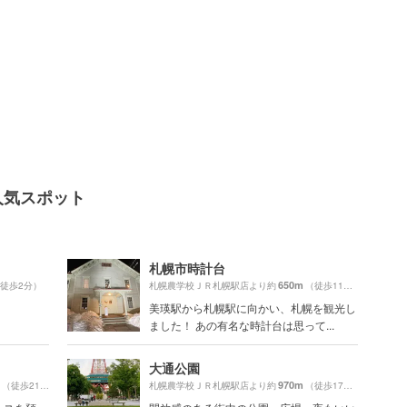
人気スポット
札幌市時計台
650m
徒歩2分）
札幌農学校ＪＲ札幌駅店より約
（徒歩11分）
美瑛駅から札幌駅に向かい、札幌を観光し
ました！ あの有名な時計台は思って...
大通公園
970m
（徒歩21分）
札幌農学校ＪＲ札幌駅店より約
（徒歩17分）