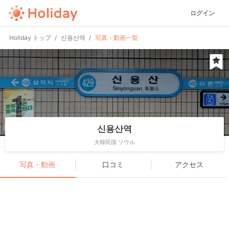
ログイン
Holiday トップ
신용산역
写真・動画一覧
신용산역
大韓民国 ソウル
写真・動画
口コミ
アクセス