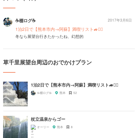
☕️棚ログ☕️
2017年3月6日
1泊2日で【熊本市内→阿蘇】満喫リスト🚙☝🏻️
冬なら展望台行きたかったね、幻想的
草千里展望台周辺のおでかけプラン
1泊2日で【熊本市内→阿蘇】満喫リスト🚙☝🏻️
☕️棚ログ☕️
熊本
52
杖立温泉からゴー
オーリー
熊本
8