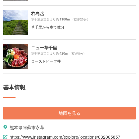
杵島岳
1180m
草千里展望台より約
（徒歩20分）
草千里から車で数分
ニュー草千里
420m
草千里展望台より約
（徒歩8分）
ローストビーフ丼
基本情報
地図を見る
熊本県阿蘇市永草
https://www.instagram.com/explore/locations/632065857