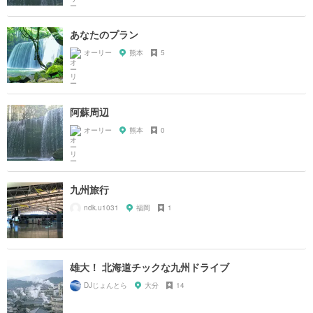
あなたのプラン
オーリー
熊本
5
阿蘇周辺
オーリー
熊本
0
九州旅行
ndk.u1031
福岡
1
雄大！ 北海道チックな九州ドライブ
DJじょんとら
大分
14