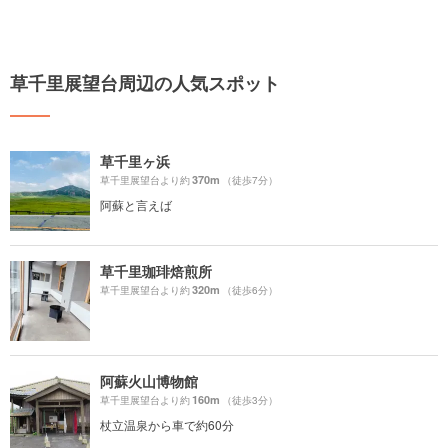
草千里展望台周辺の人気スポット
草千里ヶ浜
370m
草千里展望台より約
（徒歩7分）
阿蘇と言えば
草千里珈琲焙煎所
320m
草千里展望台より約
（徒歩6分）
阿蘇火山博物館
160m
草千里展望台より約
（徒歩3分）
杖立温泉から車で約60分