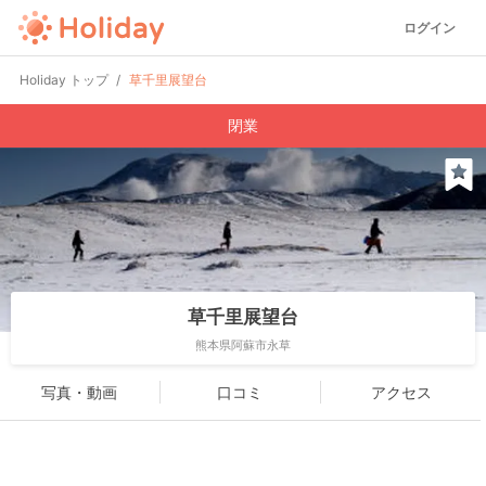
ログイン
Holiday トップ
草千里展望台
閉業
草千里展望台
熊本県阿蘇市永草
写真・動画
口コミ
アクセス