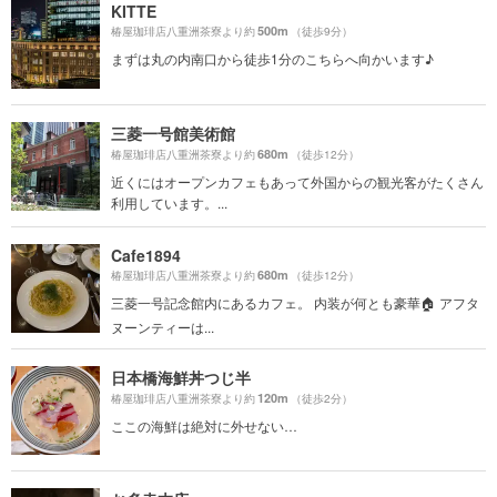
KITTE
500m
椿屋珈琲店八重洲茶寮より約
（徒歩9分）
まずは丸の内南口から徒歩1分のこちらへ向かいます♪
三菱一号館美術館
680m
椿屋珈琲店八重洲茶寮より約
（徒歩12分）
近くにはオープンカフェもあって外国からの観光客がたくさん
利用しています。...
Cafe1894
680m
椿屋珈琲店八重洲茶寮より約
（徒歩12分）
三菱一号記念館内にあるカフェ。 内装が何とも豪華🏠 アフタ
ヌーンティーは...
日本橋海鮮丼つじ半
120m
椿屋珈琲店八重洲茶寮より約
（徒歩2分）
ここの海鮮は絶対に外せない…