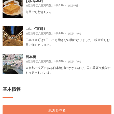
お多幸本店
290m
椿屋珈琲店八重洲茶寮より約
（徒歩5分）
何回でも行きたい。
コレド室町1
810m
椿屋珈琲店八重洲茶寮より約
（徒歩14分）
日本橋室町は1日いても飽きない街になりました。映画館もお
買い物もカフェも...
日本橋
570m
椿屋珈琲店八重洲茶寮より約
（徒歩10分）
東京都中央区にある日本橋川にかかる橋で、国の重要文化財に
も指定されていま...
基本情報
地図を見る