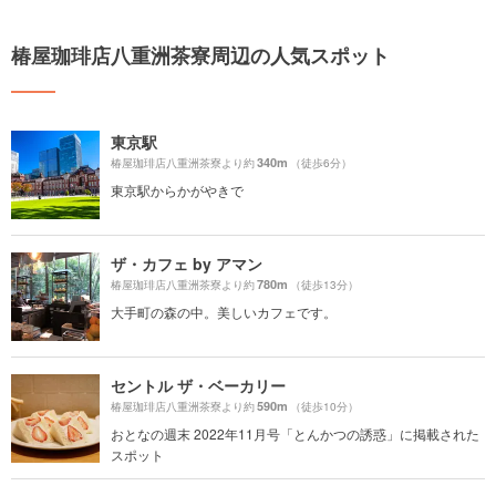
椿屋珈琲店八重洲茶寮周辺の人気スポット
東京駅
340m
椿屋珈琲店八重洲茶寮より約
（徒歩6分）
東京駅からかがやきで
ザ・カフェ by アマン
780m
椿屋珈琲店八重洲茶寮より約
（徒歩13分）
大手町の森の中。美しいカフェです。
セントル ザ・ベーカリー
590m
椿屋珈琲店八重洲茶寮より約
（徒歩10分）
おとなの週末 2022年11月号「とんかつの誘惑」に掲載された
スポット