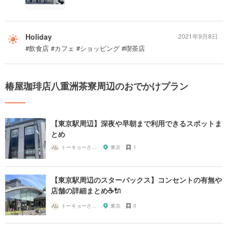
Holiday
2021年9月8日
#飲食店 #カフェ #ショッピング #喫茶店
椿屋珈琲店八重洲茶寮周辺のおでかけプラン
【東京駅周辺】深夜や早朝まで利用できるスポットま
とめ
トーキョーさんぽ
東京
1
【東京駅周辺のスターバックス】コンセントの有無や
店舗の詳細まとめ☕🔌
トーキョーさんぽ
東京
0