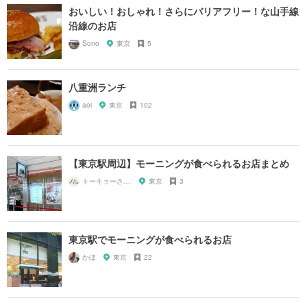
おいしい！おしゃれ！さらにバリアフリー！な山手線
沿線のお店
Sono
東京
5
八重洲ランチ
aoi
東京
102
【東京駅周辺】モーニングが食べられるお店まとめ
トーキョーさんぽ
東京
3
東京駅でモーニングが食べられるお店
かほ
東京
22