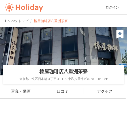
ログイン
Holiday トップ
椿屋珈琲店八重洲茶寮
椿屋珈琲店八重洲茶寮
東京都中央区日本橋３丁目４-１６ 東和八重洲ビル B1・1F・2F
写真・動画
口コミ
アクセス