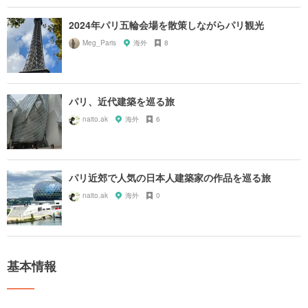
2024年パリ五輪会場を散策しながらパリ観光
Meg_Paris
海外
8
パリ、近代建築を巡る旅
naito.ak
海外
6
パリ近郊で人気の日本人建築家の作品を巡る旅
naito.ak
海外
0
基本情報