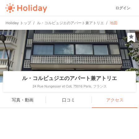
ログイン
Holiday トップ
ル・コルビュジエのアパート兼アトリエ
地図
ル・コルビュジエのアパート兼アトリエ
24 Rue Nungesser et Coli, 75016 Paris, フランス
写真・動画
口コミ
アクセス