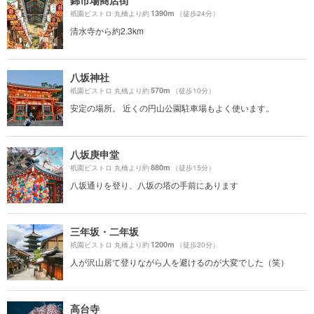
1390m
祇園ビストロ 丸橋より約
（徒歩24分）
清水寺から約2.3km
八坂神社
570m
祇園ビストロ 丸橋より約
（徒歩10分）
安定の場所。 近くの円山公園駐車場もよく使います。
八坂庚申堂
880m
祇園ビストロ 丸橋より約
（徒歩15分）
八坂通りを登り、八坂の塔の手前にあります
三年坂・二年坂
1200m
祇園ビストロ 丸橋より約
（徒歩20分）
人が沢山居て登りながら人を避けるのが大変でした（笑）
高台寺