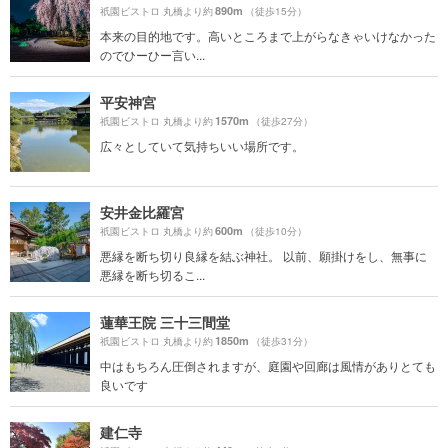
890m
祇園ビストロ 丸橋より約
（徒歩15分）
本来の目的地です。高いところまで上がらなきゃいけなかった
のでひーひー言い...
平安神宮
1570m
祇園ビストロ 丸橋より約
（徒歩27分）
広々としていて気持ちいい場所です。
安井金比羅宮
600m
祇園ビストロ 丸橋より約
（徒歩10分）
悪縁を断ち切り良縁を結ぶ神社。 以前、願掛けをし、無事に
悪縁を断ち切るこ...
蓮華王院 三十三間堂
1850m
祇園ビストロ 丸橋より約
（徒歩31分）
中はもちろん圧倒されますが、庭園や回廊は風情がありとても
良いです
建仁寺