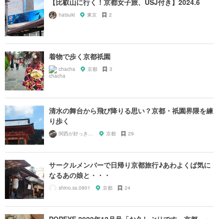
【比叡山に行く！京都女子旅、USJ付き】2024.6
hatsuki
東京
2
着物で歩く京都祇園
chacha
京都
3
清水の舞台から飛び降りる思い？京都・祇園界隈を練
り歩く
関西が好っきゃねん
京都
29
サークルメンバーで日帰り京都旅行♪あわよくば気に
なるあの娘と・・・
shino.ss.0901
京都
24
POPEYE 2022年12月号「お久しぶりです、京都。」