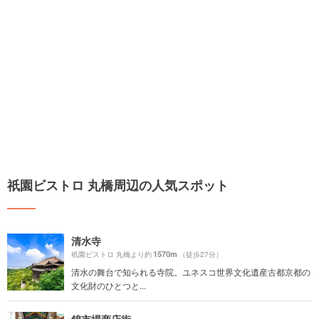
祇園ビストロ 丸橋周辺の人気スポット
清水寺
1570m
祇園ビストロ 丸橋より約
（徒歩27分）
清水の舞台で知られる寺院。ユネスコ世界文化遺産古都京都の
文化財のひとつと...
錦市場商店街