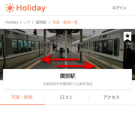
ログイン
Holiday トップ
園部駅
写真・動画一覧
園部駅
京都府南丹市園部町小山東町溝辺
写真・動画
口コミ
アクセス