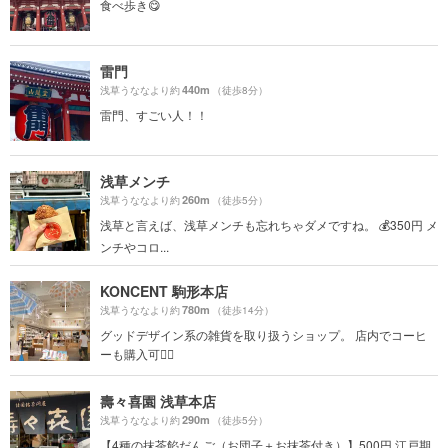
食べ歩き😋
雷門
440m
浅草うななより約
（徒歩8分）
雷門、すごい人！！
浅草メンチ
260m
浅草うななより約
（徒歩5分）
浅草と言えば、浅草メンチも忘れちゃダメですね。 💰350円 メ
ンチやコロ...
KONCENT 駒形本店
780m
浅草うななより約
（徒歩14分）
グッドデザイン系の雑貨を取り扱うショップ。 店内でコーヒ
ーも購入可🙆‍♀️
壽々喜園 浅草本店
290m
浅草うななより約
（徒歩5分）
【4種の抹茶餡だんご（お団子＋お抹茶付き）】500円 江戸期