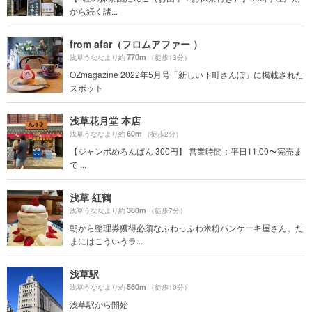
から続く諸...
from afar（フロムアファー ）
770m
浅草うななより約
（徒歩13分）
OZmagazine 2022年5月号「新しい下町さんぽ」に掲載された
スポット
浅草花月堂 本店
60m
浅草うななより約
（徒歩2分）
【ジャンボめろんぱん 300円】 営業時間：平日11:00〜完売ま
で ...
浅草 紅鶴
380m
浅草うななより約
（徒歩7分）
朝から整理券獲得必須なふわっふわ米粉パンケーキ屋さん。た
まにはこういうラ...
浅草駅
560m
浅草うななより約
（徒歩10分）
浅草駅から開始