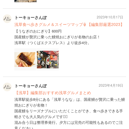
トーキョーさんぽ
2023年10月17日
浅草食べ歩きグルメ＆スイーツマップ🏮【編集部厳選2023】
【うなぎのおにぎり】600円
国産鰻が贅沢に乗った鰻焼おにぎりが名物のお店！
浅草駅（つくばエクスプレス）より徒歩4分。
トーキョーさんぽ
2023年4月19日
【浅草】編集部おすすめ浅草グルメまとめ
浅草駅徒歩8分にある「浅草うなな」は、国産鰻が贅沢に乗った鰻
焼おにぎりが名物！
国産鰻をリーズナブルにいただくことができ、食べ歩きできる手
軽さでも大人気のグルメです🙆‍♀️
混み合う日は整理券発行。夕方には完売の可能性もあるのでご注
意ください。