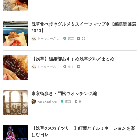
浅草食べ歩きグルメ＆スイーツマップ🏮【編集部厳選
2023】
トーキョーさんぽ
東京
26
【浅草】編集部おすすめ浅草グルメまとめ
トーキョーさんぽ
東京
2
東京街歩き・門松ウオッチング編
yanakaginger
東京
6
【浅草&スカイツリー】紅葉とイルミネーションを楽
しむ日✨