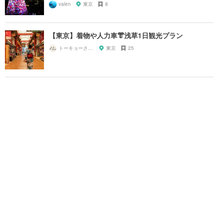
valen
東京
8
【東京】着物や人力車👘浅草1日観光プラン
トーキョーさんぽ
東京
25