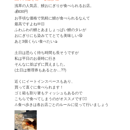
浅草の人気店、鰻おにぎりが食べられるお店。
💰630円
お手頃な価格で気軽に鰻が食べられるなんて
最高ですよね🫶🏻
ふわふわの鰻とあましょっぱい鰻のタレが
おにぎりにも染みててとても美味しい🤤
あと3個くらい食べたい🍙
土日は恐らく待ち時間も長そうですが
私は平日のお昼時に行き
そんなに並ばずに買えました。
(土日は整理券もあるとか…??)
近くにイートインスペースもあり、
買って直ぐに食べられます！
ゴミ箱も割り箸もティッシュもあるので
こちらで食べてしまうのがオススメです🙆‍♀️
⚠︎︎食べ歩きは各お店ごとのルールに従って行いましょう