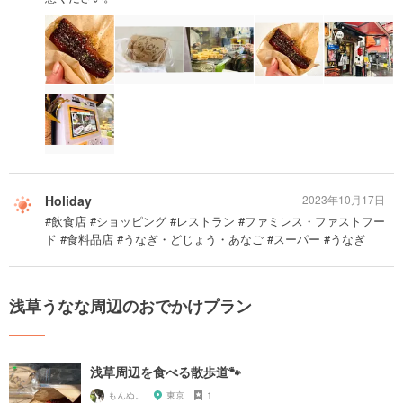
Holiday
2023年10月17日
#飲食店 #ショッピング #レストラン #ファミレス・ファストフー
ド #食料品店 #うなぎ・どじょう・あなご #スーパー #うなぎ
浅草うなな周辺のおでかけプラン
浅草周辺を食べる散歩道🐾
もんぬ。
東京
1