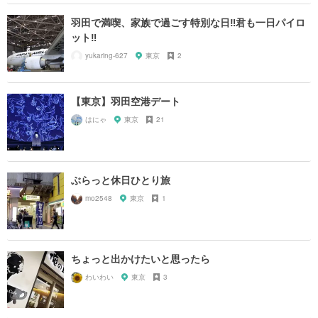
羽田で満喫、家族で過ごす特別な日‼君も一日パイロ
ット‼
yukaring-627
東京
2
【東京】羽田空港デート
はにゃ
東京
21
ぶらっと休日ひとり旅
mo2548
東京
1
ちょっと出かけたいと思ったら
わいわい
東京
3