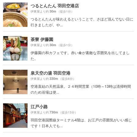
つるとんたん 羽田空港店
30m
伊東屋より約
（徒歩1分）
つるとんたんが味わえるということで、さほど混んでない日に
行きましたが、や...
茶寮 伊藤園
30m
伊東屋より約
（徒歩1分）
伊藤園の和カフェです。赤い傘が素敵な雰囲気を出してまし
た。
泉天空の湯 羽田空港
330m
伊東屋より約
（徒歩6分）
空港直結の天然温泉。２４時間営業（10時～13時は清掃時間
のため浴場は使...
江戸小路
730m
伊東屋より約
（徒歩13分）
羽田空港国際線ターミナル4階は、お江戸の雰囲気がいい感じ
です！日本人でも...