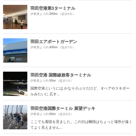
羽田空港第3ターミナル
200m
伊東屋より約
（徒歩4分）
羽田エアポートガーデン
400m
伊東屋より約
（徒歩7分）
羽田空港 国際線旅客ターミナル
50m
伊東屋より約
（徒歩1分）
国際空港というには かなり小ぶりだけど、オヘアやスキポー
ルみたいに 広す...
羽田空港国際ターミル 展望デッキ
60m
伊東屋より約
（徒歩2分）
ここでも着陸を見ました。この日は離陸はちょっと場所が遠く
てよく見えません...