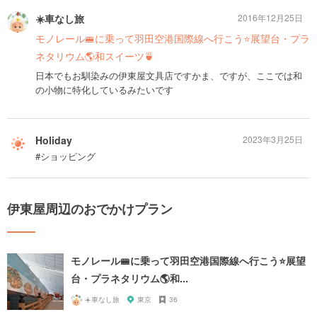
☀️車なし旅
2016年12月25日
モノレール🚝に乗って羽田空港国際線へ行こう⭐️展望台・プラ
ネタリウム🌎和スイーツ🍵
日本でもお馴染みの伊東屋文具店ですかま、ですが、ここでは和
の小物に特化しているみたいです
Holiday
2023年3月25日
#ショッピング
伊東屋周辺のおでかけプラン
モノレール🚝に乗って羽田空港国際線へ行こう⭐️展望
台・プラネタリウム🌎和...
☀️車なし旅
東京
36