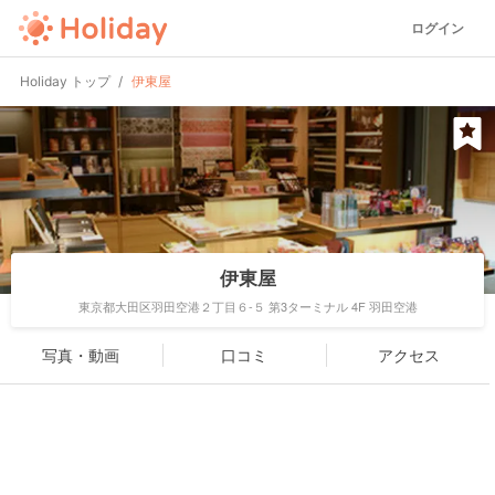
ログイン
Holiday トップ
伊東屋
伊東屋
東京都大田区羽田空港２丁目６-５ 第3ターミナル 4F 羽田空港
写真・動画
口コミ
アクセス